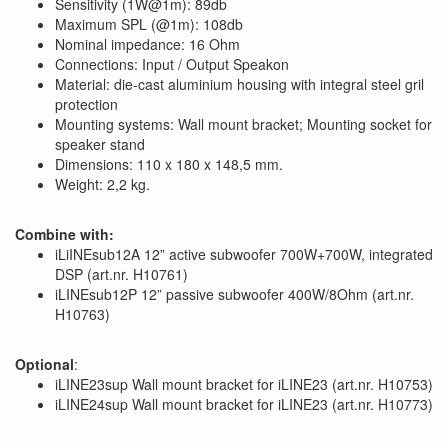
Sensitivity (1W@1m): 89db
Maximum SPL (@1m): 108db
Nominal impedance: 16 Ohm
Connections: Input / Output Speakon
Material: die-cast aluminium housing with integral steel gril
protection
Mounting systems: Wall mount bracket; Mounting socket for
speaker stand
Dimensions: 110 x 180 x 148,5 mm.
Weight: 2,2 kg.
Combine with:
iLiINEsub12A 12” active subwoofer 700W+700W, integrated
DSP (art.nr. H10761)
iLINEsub12P 12” passive subwoofer 400W/8Ohm (art.nr.
H10763)
Optional
:
iLINE23sup Wall mount bracket for iLINE23 (art.nr. H10753)
iLINE24sup Wall mount bracket for iLINE23 (art.nr. H10773)