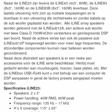
Naast de iLINE23 zijn tevens de iLINE43 (4x3”, 80W), de iLINE83
(8x3”, 160W) en de iLINE83B (8x3”, 160W) leverbaar. Deze
laatste uitvoering richt zich op mobiele toepassingen en is
leverbaar in een uitvoering die rechtstreeks en zonder kabels op
de sub woofer geplaatst kan worden. Alle iLINE array speakers
worden geleverd met de iLINEsub12A, een actieve sub woofer
met twee Class-D 700W/4Ohm versterkers en geïntegreerde DSP
aan boord. Naast de actieve versie kan ook de passieve sub
iLINEsub12P toegevoegd worden voor meer lage frequenties. De
afzonderlijke componenten kunnen naar believen worden
gecombineerd.
Naast deze diversiteit aan speakers is er een reeks aan
accessoires voor de iLINE serie beschikbaar. Hierbij moet
gedacht worden aan muurbeugels, hoezen, base plates, etc. Met
de iLINEbox USB>RJ45 kunt u met behulp van een computer de
DSP aanpassen in geval de factory presets aangepast moeten
worden.
Specificaties iLINE23:
Speakers: 2 x 3”
Power handling: 40W RMS, 80W peak
Frequency range: 135 Hz – 17 kHz
H x V coverage: 115° x 20°