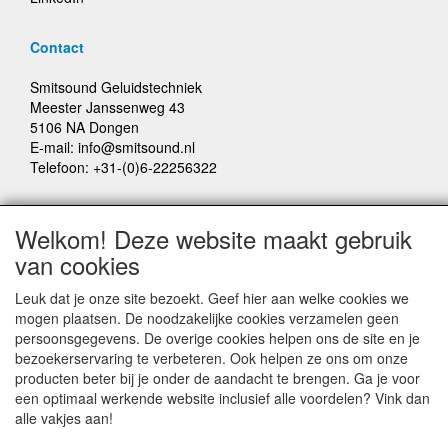
Contact
Smitsound Geluidstechniek
Meester Janssenweg 43
5106 NA Dongen
E-mail: info@smitsound.nl
Telefoon: +31-(0)6-22256322
Bestellingen binnen Nederland, ongeacht gewicht, verstuurd
Welkom! Deze website maakt gebruik
voor € 6,95
van cookies
Prijzen inclusief 21% BTW, tenzij anders vermeldt
Leuk dat je onze site bezoekt. Geef hier aan welke cookies we
mogen plaatsen. De noodzakelijke cookies verzamelen geen
Prijswijzigingen en typefouten voorbehouden
persoonsgegevens. De overige cookies helpen ons de site en je
bezoekerservaring te verbeteren. Ook helpen ze ons om onze
producten beter bij je onder de aandacht te brengen. Ga je voor
© Smitsound Geluidstechniek 2024, alle rechten
een optimaal werkende website inclusief alle voordelen? Vink dan
voorbehouden
alle vakjes aan!