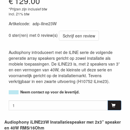
€
129.00
*Prijzen zijn inclusief btw
incl. 21% btw
Artikelcode
:
adp-iline23W
3662009019901
0 ster(ren) met 0 review(s)
Schrijf een review
Audiophony introduceert met de iLINE serie de volgende
generatie array speakers gericht op zowel installatie als
mobiele toepassingen. De iLINE23 is, met 2 speakers van 3”
en een vermogen van 40W, de kleinste uit deze serie en
voornamelijk gericht op de installatiemarkt. Tevens
verkrijgbaar in een zwarte uitvoering (H10752 iLine23).
Neem contact op voor de levertijd.
Audiophony iLINE23W Installatiespeaker met 2x3” speaker
en 40W RMS/16Ohm