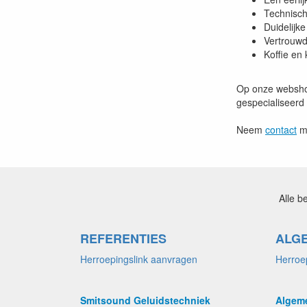
Technisch
Duidelijke
Vertrouwd
Koffie en
Op onze webs
gespecialiseerd
Neem
contact
me
Alle b
REFERENTIES
ALG
Herroepingslink aanvragen
Herroe
Smitsound Geluidstechniek
Algem