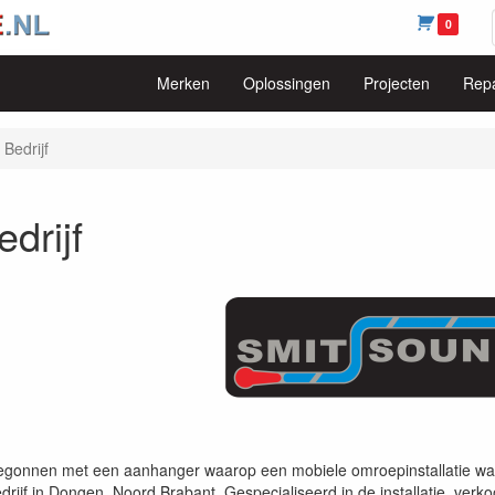
0
Merken
Oplossingen
Projecten
Repa
Bedrijf
drijf
gonnen met een aanhanger waarop een mobiele omroepinstallatie was 
bedrijf in Dongen, Noord Brabant. Gespecialiseerd in de installatie, ve