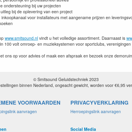
e ondersteuning bij uw projecten
 uitleg bij de oplevering van een project
 inkoopkanaal voor installateurs met aangename prijzen en leverings
 koeken
hop
www.smitsound.nl
vindt u het volledige assortiment. Daarnaast is
ww
 in 100 volt omroep- en muzieksystemen voor sportclubs, verenigingen 
t ons op voor advies of maak een afspraak en bezoek onze demoruimt
© Smitsound Geluidstechniek 2023
estellingen binnen Nederland, ongeacht gewicht, worden voor €6,95 ve
EMENE VOORWAARDEN
PRIVACYVERKLARING
pingslink aanvragen
Herroepingslink aanvragen
een
Social Media