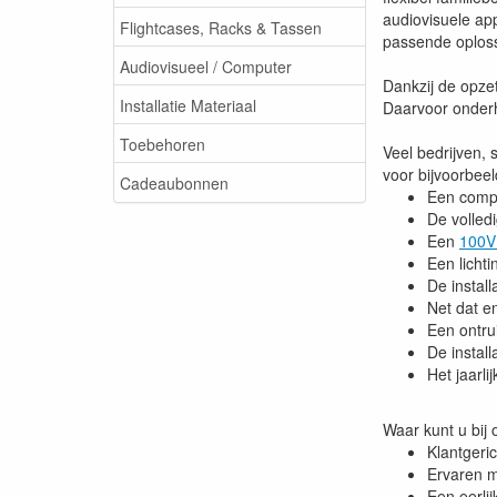
audiovisuele ap
Flightcases, Racks & Tassen
passende oploss
Audiovisueel / Computer
Dankzij de opze
Installatie Materiaal
Daarvoor onderh
Toebehoren
Veel bedrijven,
voor bijvoorbeel
Cadeaubonnen
Een compl
De volledi
Een
100V
Een lichti
De instal
Net dat e
Een ontrui
De instal
Het jaarli
Waar kunt u bij
Klantgeri
Ervaren m
Een eerlij