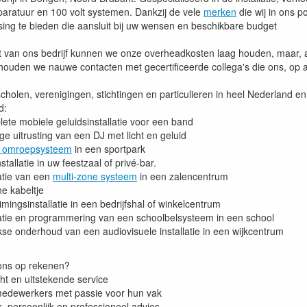
paratuur en 100 volt systemen. Dankzij de vele
merken
die wij in ons po
ing te bieden die aansluit bij uw wensen en beschikbare budget
t van ons bedrijf kunnen we onze overheadkosten laag houden, maar, a
ouden we nauwe contacten met gecertificeerde collega's die ons, op af
 scholen, verenigingen, stichtingen en particulieren in heel Nederland
d:
ete mobiele geluidsinstallatie voor een band
ge uitrusting van een DJ met licht en geluid
 omroepsysteem
in een sportpark
nstallatie in uw feestzaal of privé-bar.
latie van een
multi-zone systeem
in een zalencentrum
ne kabeltje
mingsinstallatie in een bedrijfshal of winkelcentrum
latie en programmering van een schoolbelsysteem in een school
jkse onderhoud van een audiovisuele installatie in een wijkcentrum
 ons op rekenen?
cht en uitstekende service
edewerkers met passie voor hun vak
k, persoonlijk en professioneel advies