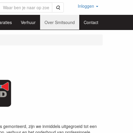
Inloggen
Zoeken
raties
Verhuur
Over Smitsound
Contact
gemonteerd, zijn we inmiddels uitgegroeid tot een
rkoop, verhuur en het onderhoud van professionele