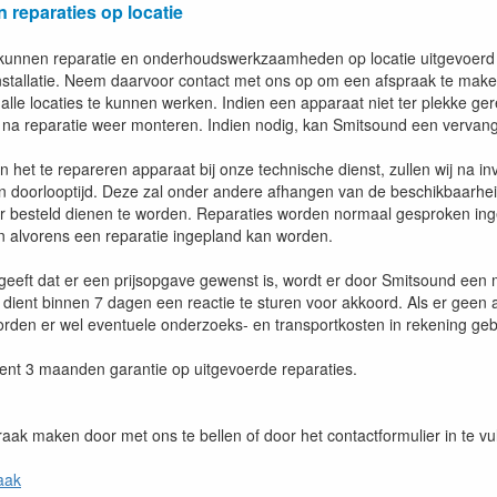
reparaties op locatie
kunnen reparatie en onderhoudswerkzaamheden op locatie uitgevoerd 
installatie. Neem daarvoor contact met ons op om een afspraak te m
lle locaties te kunnen werken. Indien een apparaat niet ter plekke ger
na reparatie weer monteren. Indien nodig, kan Smitsound een vervang
 het te repareren apparaat bij onze technische dienst, zullen wij na i
n doorlooptijd. Deze zal onder andere afhangen van de beschikbaarhei
er besteld dienen te worden. Reparaties worden normaal gesproken ingepl
n alvorens een reparatie ingepland kan worden.
ngeeft dat er een prijsopgave gewenst is, wordt er door Smitsound een 
t dient binnen 7 dagen een reactie te sturen voor akkoord. Als er gee
orden er wel eventuele onderzoeks- en transportkosten in rekening geb
ent 3 maanden garantie op uitgevoerde reparaties.
aak maken door met ons te bellen of door het contactformulier in te vul
aak