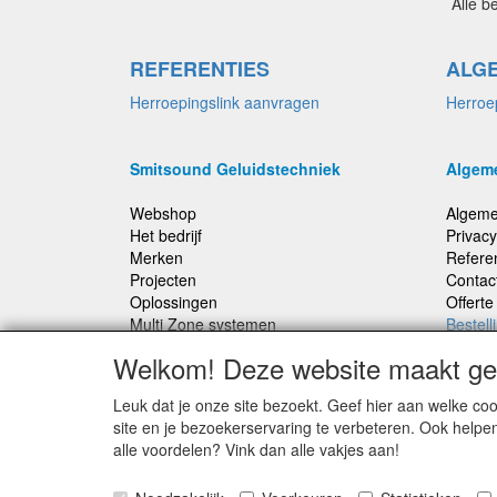
Alle b
REFERENTIES
ALG
Herroepingslink aanvragen
Herroe
Smitsound Geluidstechniek
Algem
Webshop
Algeme
Het bedrijf
Privacy
Merken
Refere
Projecten
Contac
Oplossingen
Offert
Multi Zone systemen
Bestell
100 Volt systemen
Welkom! Deze website maakt geb
Onderhoud en Reparaties
Leuk dat je onze site bezoekt. Geef hier aan welke 
Bestellingen binnen Nederland, ongeacht gewicht
site en je bezoekerservaring te verbeteren. Ook helpe
verstuurd voor € 6,95
alle voordelen? Vink dan alle vakjes aan!