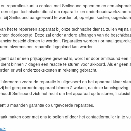
 en reparaties kunt u contact met Smitsound opnemen en een afspraa
 een eigen technische dienst om reparatie- en onderhoudswerkzaamhe
n bij Smitsound aangeleverd te worden of, op eigen kosten, opgestuur
an het te repareren apparaat bij onze technische dienst, zullen wij na 
chten doorlooptijd. Deze zal onder andere afhangen van de beschikbaar
rancier besteld dienen te worden. Reparaties worden normaal gesproken 
duren alvorens een reparatie ingepland kan worden.
ngeeft dat er een prijsopgave gewenst is, wordt er door Smitsound een 
t dient binnen 7 dagen een reactie te sturen voor akkoord. Als er gee
orden er wel onderzoekskosten in rekening gebracht.
 informeren zodra de reparatie is uitgevoerd en het apparaat klaar sta
/zij het gerepareerde apparaat binnen 2 weken, na deze kennisgeving, 
houdt Smitsound zich het recht om het apparaat op te sturen, inclusie
ent 3 maanden garantie op uitgevoerde reparaties.
aak maken door met ons te bellen of door het contactformulier in te vul
aak