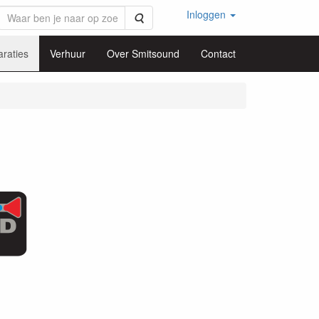
Inloggen
Zoeken
raties
Verhuur
Over Smitsound
Contact