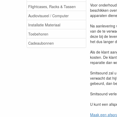
Voor onderhoud
Flightcases, Racks & Tassen
beschikken over
apparaten diene
Audiovisueel / Computer
Installatie Materiaal
Na aanlevering v
van de te verwa
Toebehoren
deze bij de leve
het dus langer 
Cadeaubonnen
Als de klant aa
kosten. De klan
reparatie dan w
Smitsound zal u
verwacht dat hij
gebeurd, dan be
Smitsound verle
U kunt een afspr
Maak een afspr