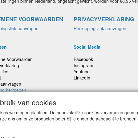
estellingen binnen Nederland, ongeacht gewicht, worden voor €6,95 ve
EMENE VOORWAARDEN
PRIVACYVERKLARING
pingslink aanvragen
Herroepingslink aanvragen
een
Social Media
ne Voorwaarden
Facebook
verklaring
Instagram
nties
Youtube
t
LinkedIn
e aanvragen
ing herroepen
ruik van cookies
cookies we mogen plaatsen. De noodzakelijke cookies verzamelen geen
,
Prijzen inclusief 21% BTW, tenzij anders vermeldt
n ze ons om onze producten beter bij je onder de aandacht te brengen.