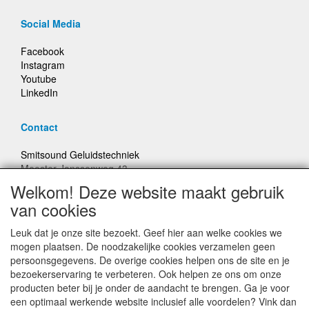
Social Media
Facebook
Instagram
Youtube
LinkedIn
Contact
Smitsound Geluidstechniek
Meester Janssenweg 43
5106 NA Dongen
Welkom! Deze website maakt gebruik
E-mail: info@smitsound.nl
van cookies
Telefoon: +31-(0)6-22256322
Leuk dat je onze site bezoekt. Geef hier aan welke cookies we
Bestellingen binnen Nederland, ongeacht gewicht, verstuurd
mogen plaatsen. De noodzakelijke cookies verzamelen geen
voor € 6,95
persoonsgegevens. De overige cookies helpen ons de site en je
bezoekerservaring te verbeteren. Ook helpen ze ons om onze
producten beter bij je onder de aandacht te brengen. Ga je voor
Prijzen inclusief 21% BTW, tenzij anders vermeldt
een optimaal werkende website inclusief alle voordelen? Vink dan