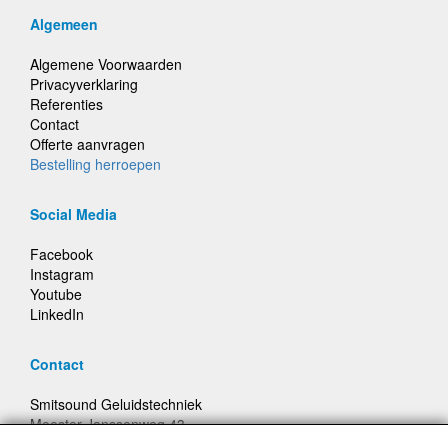
Algemeen
Algemene Voorwaarden
Privacyverklaring
Referenties
Contact
Offerte aanvragen
Bestelling herroepen
Social Media
Facebook
Instagram
Youtube
LinkedIn
Contact
Smitsound Geluidstechniek
Meester Janssenweg 43
5106 NA Dongen