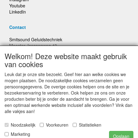
Youtube
LinkedIn
Contact
Smitsound Geluidstechniek
Meester Janssenweg 43
5106 NA Dongen
Welkom! Deze website maakt gebruik
E-mail: info@smitsound.nl
van cookies
Telefoon: +31-(0)6-22256322
Leuk dat je onze site bezoekt. Geef hier aan welke cookies we
Bestellingen binnen Nederland, ongeacht gewicht, verstuurd
mogen plaatsen. De noodzakelijke cookies verzamelen geen
voor € 6,95
persoonsgegevens. De overige cookies helpen ons de site en je
bezoekerservaring te verbeteren. Ook helpen ze ons om onze
producten beter bij je onder de aandacht te brengen. Ga je voor
Prijzen inclusief 21% BTW, tenzij anders vermeldt
een optimaal werkende website inclusief alle voordelen? Vink dan
alle vakjes aan!
Prijswijzigingen en typefouten voorbehouden
Noodzakelijk
Voorkeuren
Statistieken
© Smitsound Geluidstechniek 2024, alle rechten
Marketing
Opslaan