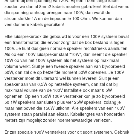
Ampère bij een spanning van 20V. Bij een 100m lange kabel
zouden we dan al 8mm2 kabels moeten gebruiken! Stel dat we nu
die spanning omhoog brengen naar 100V, dan wordt de
stroomsterkte 1A en de impedantie 100 Ohm. We kunnen dan
veel dunnere kabels gebruiken!
Elke luidsprekerbox die gebouwd is voor een 100V systeem bevat
een transformator, die ervoor zorgt dat de box bestand is tegen
100V. Je kunt dus geen normale speaker rechtstreeks aansluiten!
Als op een 100V luidspreker staat "10W", dan neemt die speaker
10W op van het 100V systeem als het systeem op maximaal
volume werkt. Sluit je een tweede speaker aan van bijvoorbeeld
50W, dan zal die op hetzelfde moment 50W opnemen. Je 100V
versterker moet dit uiteraard wél kunnen leveren! Sluit je een
speaker aan van 0,5W op hetzelfde systeem, dan zal dat bij
maximaal volume van de 100V installatie ook maar 0,5W
opnemen. Op een 150W 100V versterker kun je zo bijvoorbeeld
50 1W speakers aansluiten plus vier 25W speakers, zolang je
maar niet boven die 150W uitkomt. Alle speakers van een 100V
systeem staan parallel aan elkaar. Kabellengtes van honderden
meters zijn mogelijk zonder noemenswaardige verliezen.
Er zijn speciale 100V versterkers voor dit soort systemen. Gebruik