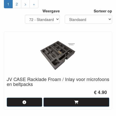
1
2
>
»
Weergave
Sorteer op
JV CASE Racklade Froam / Inlay voor microfoons
en beltpacks
€ 4.90