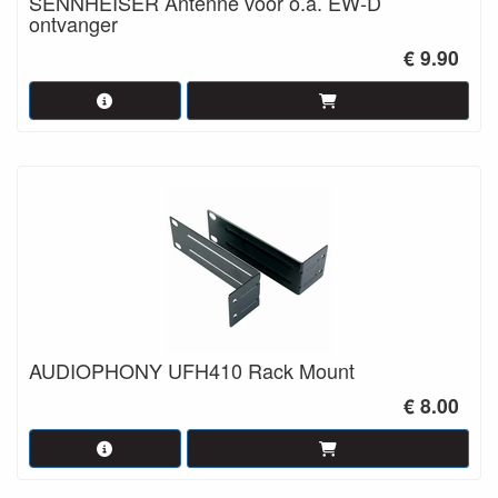
SENNHEISER Antenne voor o.a. EW-D
ontvanger
€ 9.90
AUDIOPHONY UFH410 Rack Mount
€ 8.00