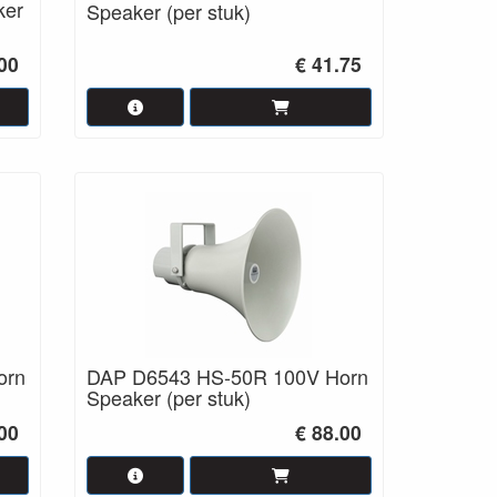
ker
Speaker (per stuk)
00
€ 41.75
orn
DAP D6543 HS-50R 100V Horn
Speaker (per stuk)
.00
€ 88.00