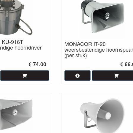
KU-916T
MONACOR IT-20
ndige hoorndriver
weersbestendige hoornspea
(per stuk)
€ 74.00
€ 66