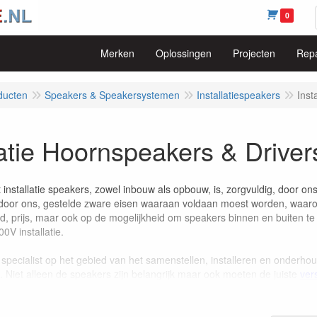
0
Merken
Oplossingen
Projecten
Repa
ducten
Speakers & Speakersystemen
Installatiespeakers
Inst
latie Hoornspeakers & Driver
 installatie speakers, zowel inbouw als opbouw, is, zorgvuldig, door 
door ons, gestelde zware eisen waaraan voldaan moest worden, waaron
d, prijs, maar ook op de mogelijkheid om speakers binnen en buiten t
0V installatie.
 specialist op het gebied van het samenstellen, installeren en onderho
s. Niet alleen de speakers zijn belangrijk maar ook moeten de juiste
ver
Binnen of buiten, in een restaurant, club, sportschool, sportaccomodat
men we de situatie ter plekke onder de loep en geven u, dankzij onz