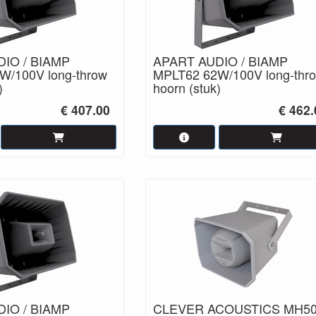
IO / BIAMP
APART AUDIO / BIAMP
W/100V long-throw
MPLT62 62W/100V long-thr
)
hoorn (stuk)
€ 407.00
€ 462.
IO / BIAMP
CLEVER ACOUSTICS MH5