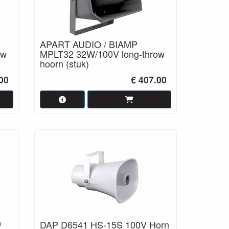
APART AUDIO / BIAMP
ow
MPLT32 32W/100V long-throw
hoorn (stuk)
00
€ 407.00
0
DAP D6541 HS-15S 100V Horn