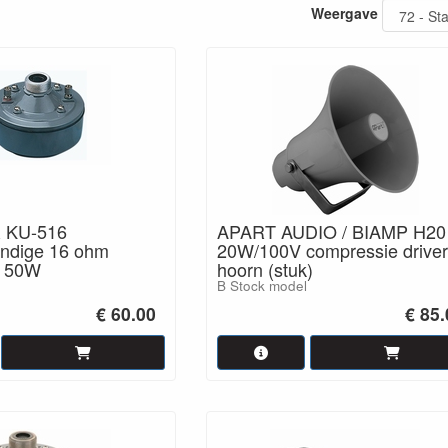
Weergave
eens
contact
op om een idee te krijgen van wat er allemaal mogelijk is.
KU-516
APART AUDIO / BIAMP H20
ndige 16 ohm
20W/100V compressie driver
r 50W
hoorn (stuk)
B Stock model
€ 60.00
€ 85