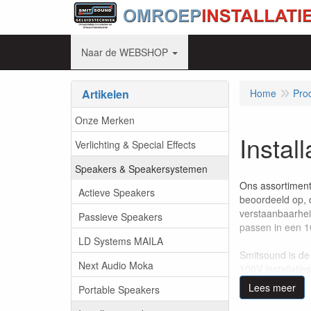
Naar de WEBSHOP
Artikelen
Home
Pro
Onze Merken
Instal
Verlichting & Special Effects
Speakers & Speakersystemen
Ons assortiment
Actieve Speakers
beoordeeld op, 
verstaanbaarhei
Passieve Speakers
passen in een 10
LD Systems MAILA
Smitsound is de
Next Audio Moka
100V installatie
afgestemd zijn. 
Lees meer
Portable Speakers
Samen met u, ne