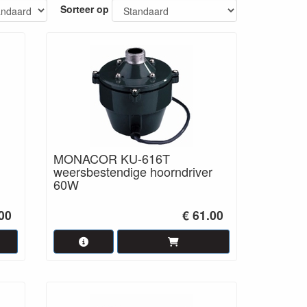
Sorteer op
MONACOR KU-616T
weersbestendige hoorndriver
60W
.00
€ 61.00