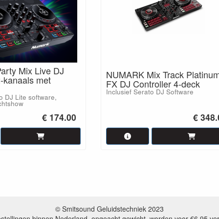
rty Mix Live DJ
NUMARK Mix Track Platinu
2-kanaals met
FX DJ Controller 4-deck
Inclusief Serato DJ Software
o DJ Lite software,
chtshow
€ 174.00
€ 348.
© Smitsound Geluidstechniek 2023
estellingen binnen Nederland, ongeacht gewicht, worden voor €6,95 ve