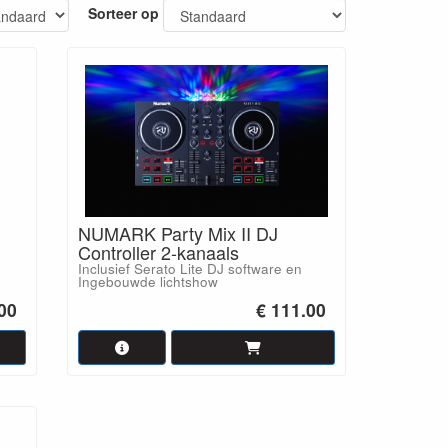
Sorteer op
NUMARK Party Mix II DJ
Controller 2-kanaals
Inclusief Serato Lite DJ software en
Ingebouwde lichtshow
€ 111.00
.00