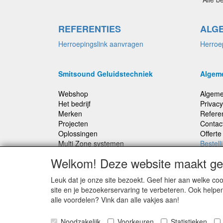
REFERENTIES
ALG
Herroepingslink aanvragen
Herroe
Smitsound Geluidstechniek
Algem
Webshop
Algeme
Het bedrijf
Privacy
Merken
Refere
Projecten
Contac
Oplossingen
Offert
Multi Zone systemen
Bestell
100 Volt systemen
Welkom! Deze website maakt geb
Onderhoud en Reparaties
Leuk dat je onze site bezoekt. Geef hier aan welke 
Bestellingen binnen Nederland, ongeacht gewicht
site en je bezoekerservaring te verbeteren. Ook helpe
verstuurd voor € 6,95
alle voordelen? Vink dan alle vakjes aan!
Noodzakelijk
Voorkeuren
Statistieken