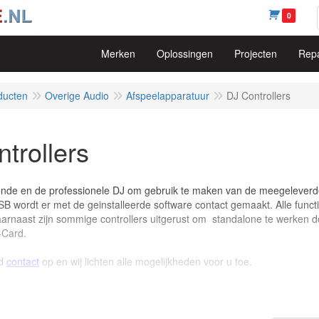
0
Merken
Oplossingen
Projecten
Repa
ducten
Overige Audio
Afspeelapparatuur
DJ Controllers
trollers
nde en de professionele DJ om gebruik te maken van de meegeleverde 
USB wordt er met de geinstalleerde software contact gemaakt. Alle func
arnaast zijn sommige controllers uitgerust om standalone te werken d
-Card.
nd
contact
op en wij lichten alle mogelijkheden voor u toe.