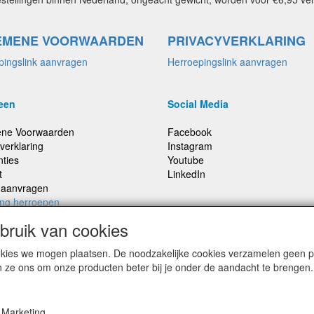
EMENE VOORWAARDEN
PRIVACYVERKLARING
pingslink aanvragen
Herroepingslink aanvragen
een
Social Media
ne Voorwaarden
Facebook
verklaring
Instagram
nties
Youtube
t
LinkedIn
e aanvragen
ing herroepen
ruik van cookies
cookies we mogen plaatsen. De noodzakelijke cookies verzamelen geen
,
Prijzen inclusief 21% BTW, tenzij anders vermeldt
n ze ons om onze producten beter bij je onder de aandacht te brengen.
Marketing