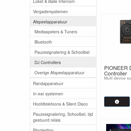
Loket & Balie Intercom
Vergadersystemen
Afspeelapparatuur
Mediaspelers & Tuners
Bluetooth
Pauzesignalering & Schoolbel
DJ Controllers
PIONEER D
Controller
Overige Afspeelapparatuur
Multi device s
Randapparatuur
In-ear systemen
Hoofdtelefoons & Silent Disco
Pauzesignalering, Schoolbel, tijd
gestuurd relais
Ringleiding