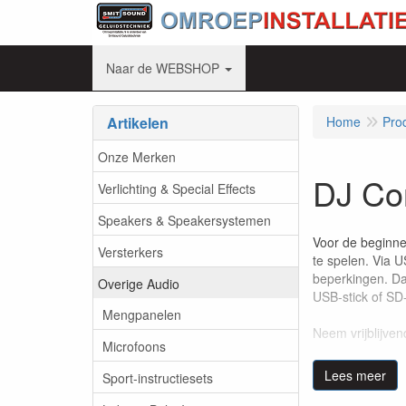
Naar de WEBSHOP
Artikelen
Home
Pro
Onze Merken
DJ Con
Verlichting & Special Effects
Speakers & Speakersystemen
Voor de beginne
Versterkers
te spelen. Via 
beperkingen. Da
Overige Audio
USB-stick of SD
Mengpanelen
Neem vrijblijve
Microfoons
Lees meer
Sport-instructiesets