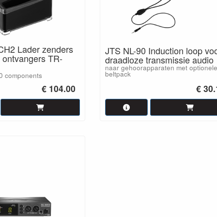
CH2 Lader zenders
JTS NL-90 Induction loop vo
 ontvangers TR-
draadloze transmissie audio
naar gehoorapparaten met optionel
beltpack
10 components
€ 104.00
€ 30