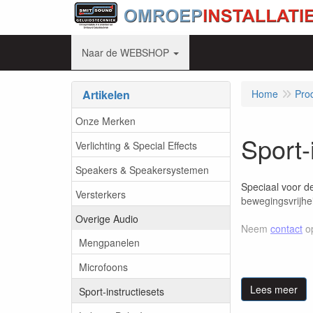
Naar de WEBSHOP
Artikelen
Home
Pro
Onze Merken
Sport-
Verlichting & Special Effects
Speakers & Speakersystemen
Speciaal voor de
Versterkers
bewegingsvrijhei
Overige Audio
Neem
contact
op
Mengpanelen
Microfoons
Lees meer
Sport-instructiesets