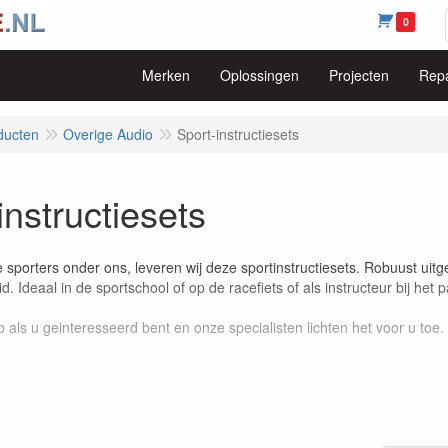
0
Merken
Oplossingen
Projecten
Repa
ducten
Overige Audio
Sport-instructiesets
instructiesets
 sporters onder ons, leveren wij deze sportinstructiesets. Robuust uit
d. Ideaal in de sportschool of op de racefiets of als instructeur bij h
 als u geinteresseerd bent en onze specialisten lichten het voor u toe.