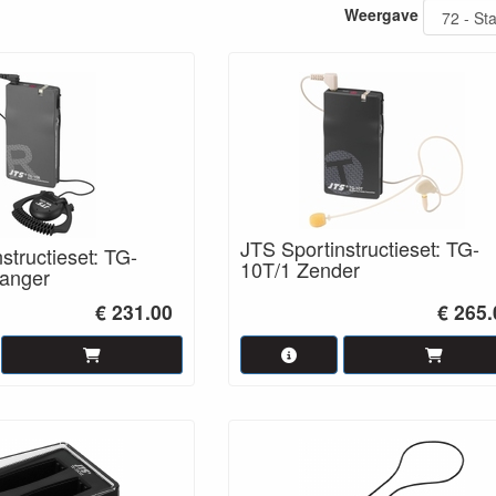
Weergave
JTS Sportinstructieset: TG-
structieset: TG-
10T/1 Zender
anger
€ 231.00
€ 265.