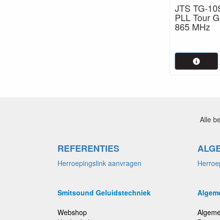
JTS TG-10S
PLL Tour G
865 MHz
Alle b
REFERENTIES
ALG
Herroepingslink aanvragen
Herroe
Smitsound Geluidstechniek
Algem
Webshop
Algeme