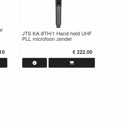
or
JTS KA-8TH/1 Hand-held UHF
PLL microfoon zender
e
.10
€ 222.00