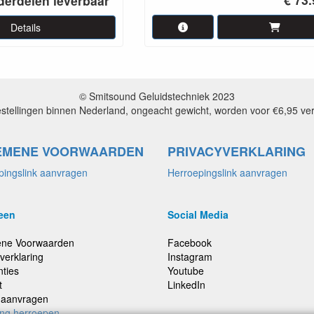
derdelen leverbaar
Details
© Smitsound Geluidstechniek 2023
estellingen binnen Nederland, ongeacht gewicht, worden voor €6,95 ve
EMENE VOORWAARDEN
PRIVACYVERKLARING
pingslink aanvragen
Herroepingslink aanvragen
een
Social Media
ne Voorwaarden
Facebook
verklaring
Instagram
nties
Youtube
t
LinkedIn
e aanvragen
ing herroepen