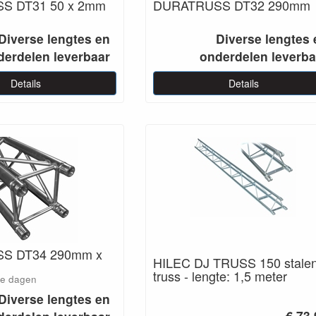
S DT31 50 x 2mm
DURATRUSS DT32 290mm
Diverse lengtes en
Diverse lengtes 
derdelen leverbaar
onderdelen leverba
Details
Details
S DT34 290mm x
HILEC DJ TRUSS 150 stale
truss - lengte: 1,5 meter
le dagen
Diverse lengtes en
€ 73