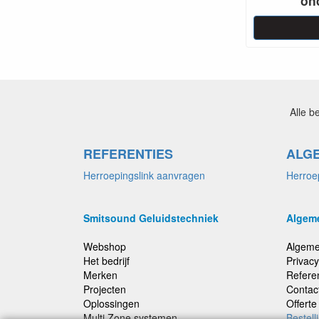
on
Alle b
REFERENTIES
ALG
Herroepingslink aanvragen
Herroe
Smitsound Geluidstechniek
Algem
Webshop
Algeme
Het bedrijf
Privacy
Merken
Refere
Projecten
Contac
Oplossingen
Offert
Multi Zone systemen
Bestell