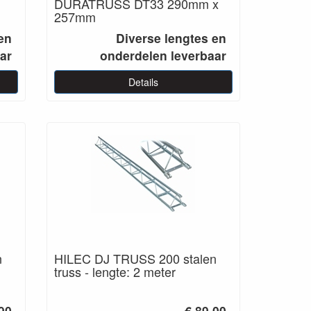
DURATRUSS DT33 290mm x
257mm
en
Diverse lengtes en
ar
onderdelen leverbaar
Details
n
HILEC DJ TRUSS 200 stalen
truss - lengte: 2 meter
.90
€ 89.00