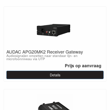
AUDAC APG20MK2 Receiver Gateway
Audiosignalen omzetten naar standaar lijn- en
microfoonniveau via UTP
Prijs op aanvraag
Details