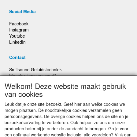
Social Media
Facebook
Instagram
Youtube
LinkedIn
Contact
Smitsound Geluidstechniek
Meester Janssenweg 43
5106 NA Dongen
Welkom! Deze website maakt gebruik
E-mail: info@smitsound.nl
van cookies
Telefoon: +31-(0)6-22256322
Leuk dat je onze site bezoekt. Geef hier aan welke cookies we
Bestellingen binnen Nederland, ongeacht gewicht, verstuurd
mogen plaatsen. De noodzakelijke cookies verzamelen geen
voor € 6,95
persoonsgegevens. De overige cookies helpen ons de site en je
bezoekerservaring te verbeteren. Ook helpen ze ons om onze
producten beter bij je onder de aandacht te brengen. Ga je voor
Prijzen inclusief 21% BTW, tenzij anders vermeldt
een optimaal werkende website inclusief alle voordelen? Vink dan