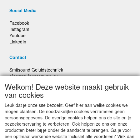
Social Media
Facebook
Instagram
Youtube
LinkedIn
Contact
Smitsound Geluidstechniek
Meester Janssenweg 43
5106 NA Dongen
Welkom! Deze website maakt gebruik
E-mail: info@smitsound.nl
van cookies
Telefoon: +31-(0)6-22256322
Leuk dat je onze site bezoekt. Geef hier aan welke cookies we
Bestellingen binnen Nederland, ongeacht gewicht, verstuurd
mogen plaatsen. De noodzakelijke cookies verzamelen geen
voor € 6,95
persoonsgegevens. De overige cookies helpen ons de site en je
bezoekerservaring te verbeteren. Ook helpen ze ons om onze
producten beter bij je onder de aandacht te brengen. Ga je voor
Prijzen inclusief 21% BTW, tenzij anders vermeldt
een optimaal werkende website inclusief alle voordelen? Vink dan