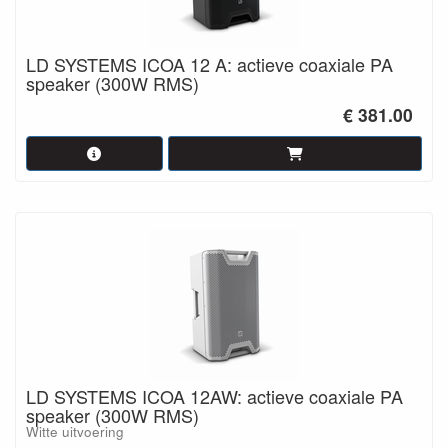
Prijs-kwaliteit & inzetbaarheid
Je krijgt veel features die je normaal pas vindt in duurdere
merken. Voor wie weinig tijd heeft, vaak wisselende
LD SYSTEMS ICOA 12 A: actieve coaxiale PA
locaties, of zoeken naar één set die meerdere rollen vervult
speaker (300W RMS)
(main PA, monitor, install), biedt ICOA een uitstekende
oplossing.
€ 381.00
LD SYSTEMS ICOA 12AW: actieve coaxiale PA
speaker (300W RMS)
Witte uitvoering