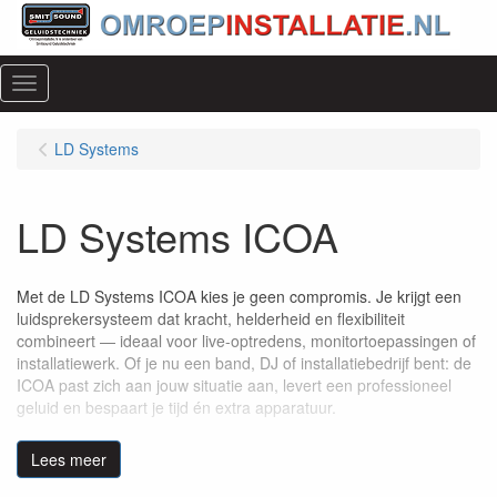
Menu
LD Systems
LD Systems ICOA
Met de LD Systems ICOA kies je geen compromis. Je krijgt een
luidsprekersysteem dat kracht, helderheid en flexibiliteit
combineert — ideaal voor live-optredens, monitortoepassingen of
installatiewerk. Of je nu een band, DJ of installatiebedrijf bent: de
ICOA past zich aan jouw situatie aan, levert een professioneel
geluid en bespaart je tijd én extra apparatuur.
Voor wie is de ICOA perfect?
Lees meer
Mobiele DJ’s die licht willen reizen maar toch stevige
performance willen.