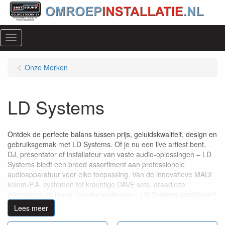
Menu
Onze Merken
LD Systems
Ontdek de perfecte balans tussen prijs, geluidskwaliteit, design en
gebruiksgemak met LD Systems. Of je nu een live artiest bent,
DJ, presentator of installateur van vaste audio-oplossingen – LD
Systems biedt een breed assortiment aan professionele
audioapparatuur voor elke toepassing. Van de innovatieve MAUI
kolom-P.A. systemen tot krachtige DAVE sets, draadloze
microfoons en in-ear monitor systemen – LD Systems combineert
Duitse technologie met betrouwbare prestaties, keer op keer.
Lees meer
Waarom kiezen voor LD Systems?