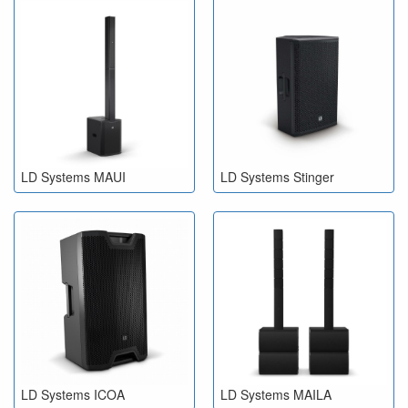
✅ Krachtig en helder geluid – Zowel indoor als outdoor
indrukwekkende audioweergave.
✅ Plug & Play gemak – Supersnelle opbouw en intuïtieve
bediening.
✅ Duurzaam en stijlvol ontwerp – Compact, robuust en
aantrekkelijk voor elke setting.
✅ Betaalbare topkwaliteit – Professionele prestaties zonder het
high-end prijskaartje.
LD Systems MAUI
LD Systems Stinger
Of je nu een mobiel systeem nodig hebt voor op locatie, een
vaste installatie in een horecazaak of een betrouwbare set voor je
band of DJ-setup – met LD Systems zit je goed.
LD Systems ICOA
LD Systems MAILA