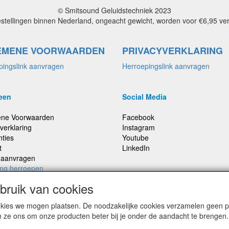
© Smitsound Geluidstechniek 2023
estellingen binnen Nederland, ongeacht gewicht, worden voor €6,95 ve
EMENE VOORWAARDEN
PRIVACYVERKLARING
pingslink aanvragen
Herroepingslink aanvragen
een
Social Media
ne Voorwaarden
Facebook
verklaring
Instagram
nties
Youtube
t
LinkedIn
e aanvragen
ing herroepen
ruik van cookies
cookies we mogen plaatsen. De noodzakelijke cookies verzamelen geen
,
Prijzen inclusief 21% BTW, tenzij anders vermeldt
n ze ons om onze producten beter bij je onder de aandacht te brengen.