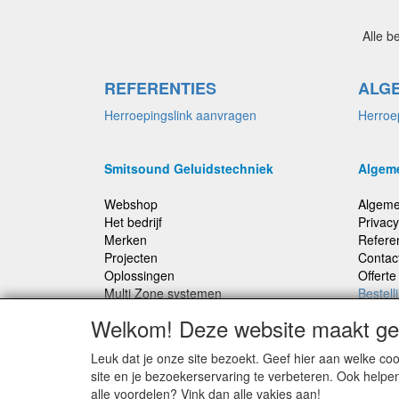
Alle b
REFERENTIES
ALG
Herroepingslink aanvragen
Herroe
Smitsound Geluidstechniek
Algem
Webshop
Algeme
Het bedrijf
Privacy
Merken
Refere
Projecten
Contac
Oplossingen
Offert
Multi Zone systemen
Bestell
100 Volt systemen
Welkom! Deze website maakt geb
Onderhoud en Reparaties
Leuk dat je onze site bezoekt. Geef hier aan welke 
Bestellingen binnen Nederland, ongeacht gewicht
site en je bezoekerservaring te verbeteren. Ook helpe
verstuurd voor € 6,95
alle voordelen? Vink dan alle vakjes aan!