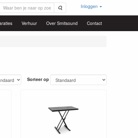
Inloggen
Zoeken
raties
Verhuur
Over Smitsound
Contact
Sorteer op