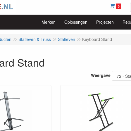
0
Merken
Oplossingen
Projecten
Repa
ducten
Statieven & Truss
Statieven
Keyboard Stand
ard Stand
Weergave