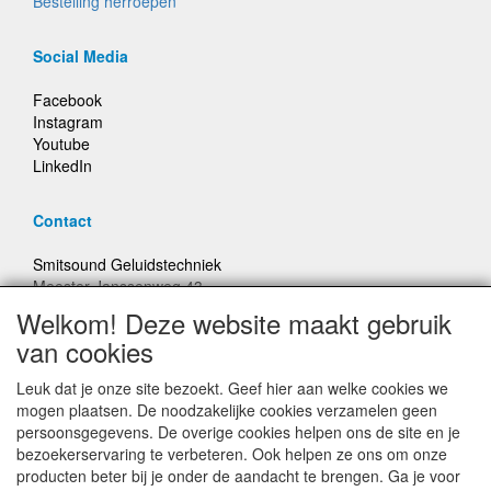
Bestelling herroepen
Social Media
Facebook
Instagram
Youtube
LinkedIn
Contact
Smitsound Geluidstechniek
Meester Janssenweg 43
5106 NA Dongen
Welkom! Deze website maakt gebruik
E-mail: info@smitsound.nl
van cookies
Telefoon: +31-(0)6-22256322
Leuk dat je onze site bezoekt. Geef hier aan welke cookies we
Bestellingen binnen Nederland, ongeacht gewicht, verstuurd
mogen plaatsen. De noodzakelijke cookies verzamelen geen
voor € 6,95
persoonsgegevens. De overige cookies helpen ons de site en je
bezoekerservaring te verbeteren. Ook helpen ze ons om onze
producten beter bij je onder de aandacht te brengen. Ga je voor
Prijzen inclusief 21% BTW, tenzij anders vermeldt