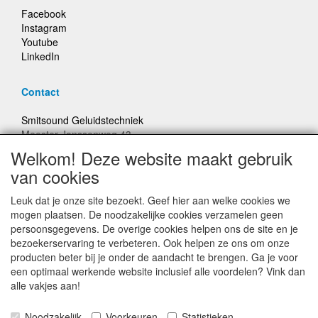
Facebook
Instagram
Youtube
LinkedIn
Contact
Smitsound Geluidstechniek
Meester Janssenweg 43
5106 NA Dongen
Welkom! Deze website maakt gebruik
E-mail: info@smitsound.nl
van cookies
Telefoon: +31-(0)6-22256322
Leuk dat je onze site bezoekt. Geef hier aan welke cookies we
Bestellingen binnen Nederland, ongeacht gewicht, verstuurd
mogen plaatsen. De noodzakelijke cookies verzamelen geen
voor € 6,95
persoonsgegevens. De overige cookies helpen ons de site en je
bezoekerservaring te verbeteren. Ook helpen ze ons om onze
producten beter bij je onder de aandacht te brengen. Ga je voor
Prijzen inclusief 21% BTW, tenzij anders vermeldt
een optimaal werkende website inclusief alle voordelen? Vink dan
alle vakjes aan!
Prijswijzigingen en typefouten voorbehouden
Noodzakelijk
Voorkeuren
Statistieken