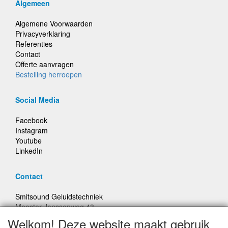
Algemeen
Algemene Voorwaarden
Privacyverklaring
Referenties
Contact
Offerte aanvragen
Bestelling herroepen
Social Media
Facebook
Instagram
Youtube
LinkedIn
Contact
Smitsound Geluidstechniek
Meester Janssenweg 43
5106 NA Dongen
Welkom! Deze website maakt gebruik
E-mail: info@smitsound.nl