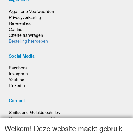
Algemene Voorwaarden
Privacyverklaring
Referenties
Contact
Offerte aanvragen
Bestelling herroepen
Social Media
Facebook
Instagram
Youtube
LinkedIn
Contact
Smitsound Geluidstechniek
Meester Janssenweg 43
5106 NA Dongen
Welkom! Deze website maakt gebruik
E-mail: info@smitsound.nl