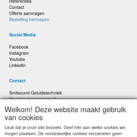
Referenties
Contact
Offerte aanvragen
Bestelling herroepen
Social Media
Facebook
Instagram
Youtube
LinkedIn
Contact
Smitsound Geluidstechniek
Meester Janssenweg 43
5106 NA Dongen
Welkom! Deze website maakt gebruik
E-mail: info@smitsound.nl
van cookies
Telefoon: +31-(0)6-22256322
Leuk dat je onze site bezoekt. Geef hier aan welke cookies we
Bestellingen binnen Nederland, ongeacht gewicht, verstuurd
mogen plaatsen. De noodzakelijke cookies verzamelen geen