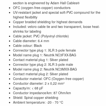
section is engineered by Adam Hall Cables®
OFC (oxygen-free-copper) conductors
UV-resistant jacket and special soft-PVC compound for the
highest flexibility
Copper braided shielding for highest demands
Included: velcro cable tie and two transparent, loose heat-
shrinks for labeling
Cable jacket: PVC (Polyvinyl chloride)
Cable diameter: 6.4 mm
Cable colour: Black
Connector type plug 1: XLR 3-pole female
Model name plug 1: Neutrik NC3FXX-BAG
Contact material plug 1: Silver plated
Connector type plug 2: XLR 3-pole male
Model name plug 2: Neutrik NC3MXX-BAG
Contact material plug 2: Silver plated
Conductor material: OFC (Oxygen-free copper)
Conductor diameter: 2 x 0,22 mm²
Capacity/m: < 68 pF
Conductor impedance/km: 87 Ohm/km
Shield: Spiral copper shielding
Ambient temperature: -20 - 70 °C