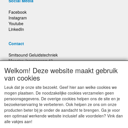
Social Media
Facebook
Instagram
Youtube
LinkedIn
Contact
Smitsound Geluidstechniek
Meester Janssenweg 43
5106 NA Dongen
Welkom! Deze website maakt gebruik
E-mail: info@smitsound.nl
van cookies
Telefoon: +31-(0)6-22256322
Leuk dat je onze site bezoekt. Geef hier aan welke cookies we
Bestellingen binnen Nederland, ongeacht gewicht, verstuurd
mogen plaatsen. De noodzakelijke cookies verzamelen geen
voor € 6,95
persoonsgegevens. De overige cookies helpen ons de site en je
bezoekerservaring te verbeteren. Ook helpen ze ons om onze
producten beter bij je onder de aandacht te brengen. Ga je voor
Prijzen inclusief 21% BTW, tenzij anders vermeldt
een optimaal werkende website inclusief alle voordelen? Vink dan
alle vakjes aan!
Prijswijzigingen en typefouten voorbehouden