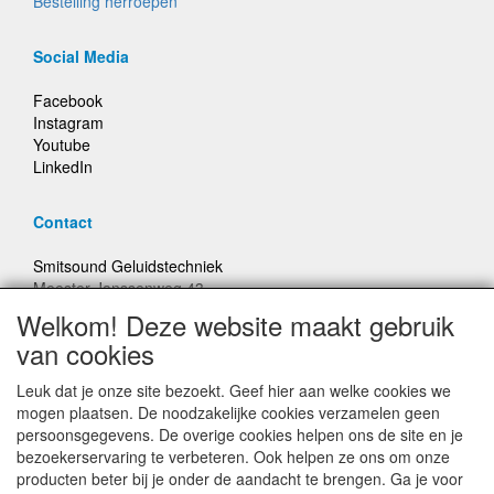
Bestelling herroepen
Social Media
Facebook
Instagram
Youtube
LinkedIn
Contact
Smitsound Geluidstechniek
Meester Janssenweg 43
5106 NA Dongen
Welkom! Deze website maakt gebruik
E-mail: info@smitsound.nl
van cookies
Telefoon: +31-(0)6-22256322
Leuk dat je onze site bezoekt. Geef hier aan welke cookies we
Bestellingen binnen Nederland, ongeacht gewicht, verstuurd
mogen plaatsen. De noodzakelijke cookies verzamelen geen
voor € 6,95
persoonsgegevens. De overige cookies helpen ons de site en je
bezoekerservaring te verbeteren. Ook helpen ze ons om onze
producten beter bij je onder de aandacht te brengen. Ga je voor
Prijzen inclusief 21% BTW, tenzij anders vermeldt