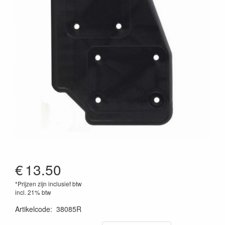
€
13.50
*Prijzen zijn inclusief btw
incl. 21% btw
Artikelcode
:
38085R
4049521008436