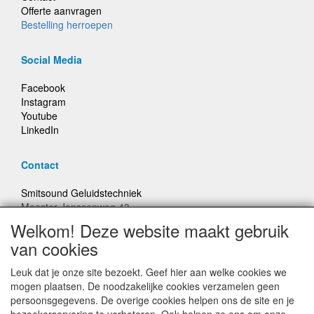
Offerte aanvragen
Bestelling herroepen
Social Media
Facebook
Instagram
Youtube
LinkedIn
Contact
Smitsound Geluidstechniek
Meester Janssenweg 43
5106 NA Dongen
Welkom! Deze website maakt gebruik
E-mail: info@smitsound.nl
van cookies
Telefoon: +31-(0)6-22256322
Leuk dat je onze site bezoekt. Geef hier aan welke cookies we
Bestellingen binnen Nederland, ongeacht gewicht, verstuurd
mogen plaatsen. De noodzakelijke cookies verzamelen geen
voor € 6,95
persoonsgegevens. De overige cookies helpen ons de site en je