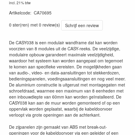
incl. 21% btw
Artikelcode
:
CA70695
5414795041448
0 ster(ren) met 0 review(s)
Schrijf een review
De CASY038 is een modulair wandframe dat kan worden
voorzien van 8 modules uit de CASY-reeks. De veelzijdige,
modulaire opbouw garandeert maximale veelzijdigheid,
waardoor het systeem kan worden aangepast om tegemoet
te komen aan specifieke vereisten. De mogelijkheden gaan
van audio-, video- en data-aansluitingen tot stekkerdozen,
bedieningspanelen, voedingsaansluitingen en nog veel meer.
De aluminium constructie is uitgerust met montagegaten met
schroefdraad, waarmee een maximum van 8 eenheden met
een inbouwdiepte van 60mm kan worden geïnstalleerd. De
CASY038 kan aan de muur worden gemonteerd of op een
oppervlak worden geplaatst, waarbij de kabeldoorvoer
verloopt via grote openingen aan de achterkant.
De zijpanelen zijn gemaakt van ABS met break-out-
openingen voor de kabeldoorvoer via een geleider of een