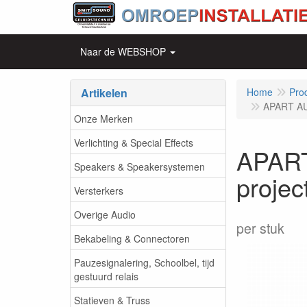
Naar de WEBSHOP
Artikelen
Home
Pro
APART AUD
Onze Merken
Verlichting & Special Effects
APART
Speakers & Speakersystemen
projec
Versterkers
Overige Audio
per stuk
Bekabeling & Connectoren
Pauzesignalering, Schoolbel, tijd
gestuurd relais
Statieven & Truss