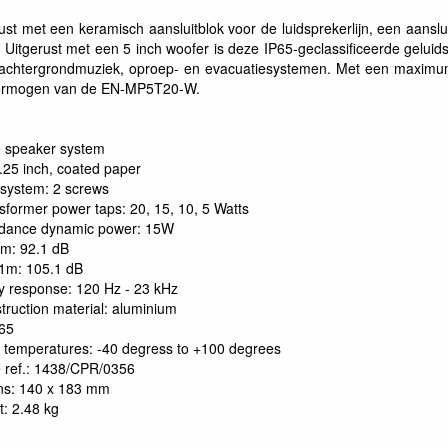
rust met een keramisch aansluitblok voor de luidsprekerlijn, een aansl
Uitgerust met een 5 inch woofer is deze IP65-geclassificeerde geluidsp
 achtergrondmuziek, oproep- en evacuatiesystemen. Met een maximum
vermogen van de EN-MP5T20-W.
e speaker system
.25 inch, coated paper
system: 2 screws
sformer power taps: 20, 15, 10, 5 Watts
dance dynamic power: 15W
m: 92.1 dB
1m: 105.1 dB
 response: 120 Hz - 23 kHz
truction material: aluminium
 65
 temperatures: -40 degress to +100 degrees
te ref.: 1438/CPR/0356
ns: 140 x 183 mm
t: 2.48 kg