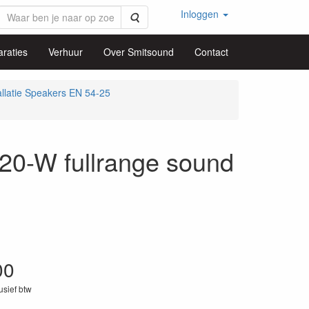
Inloggen
Zoeken
raties
Verhuur
Over Smitsound
Contact
allatie Speakers EN 54-25
-W fullrange sound
00
lusief btw