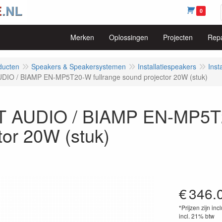
0
Merken
Oplossingen
Projecten
Repa
ducten
Speakers & Speakersystemen
Installatiespeakers
Inst
IO / BIAMP EN-MP5T20-W fullrange sound projector 20W (stuk)
 AUDIO / BIAMP EN-MP5T20
tor 20W (stuk)
€
346.
*Prijzen zijn inc
incl. 21% btw