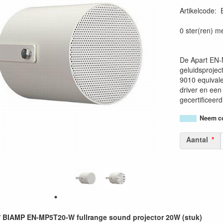
Artikelcode
:
0 ster(ren) m
De Apart EN-
geluidsproje
9010 equivale
driver en een 
gecertificeer
Neem co
Aantal
 BIAMP EN-MP5T20-W fullrange sound projector 20W (stuk)