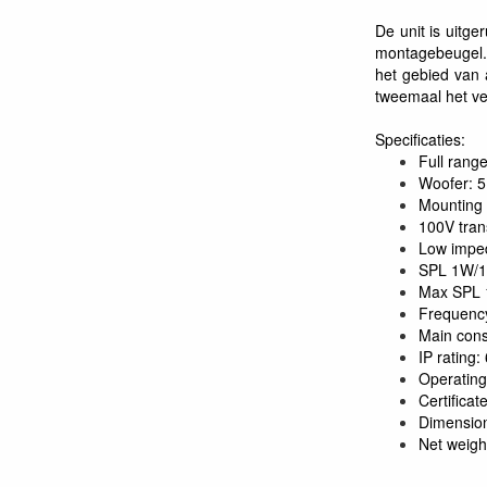
De unit is uitge
montagebeugel. 
het gebied van
tweemaal het 
Specificaties:
Full rang
Woofer: 5
Mounting 
100V tran
Low impe
SPL 1W/1
Max SPL 
Frequency
Main cons
IP rating:
Operating
Certifica
Dimensio
Net weigh