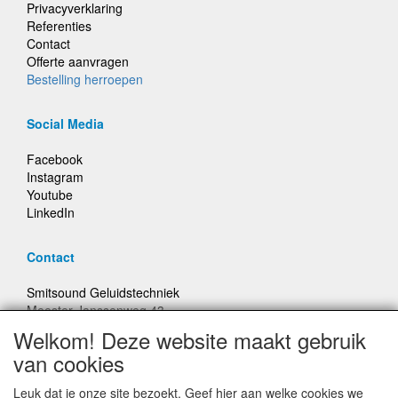
Privacyverklaring
Referenties
Contact
Offerte aanvragen
Bestelling herroepen
Social Media
Facebook
Instagram
Youtube
LinkedIn
Contact
Smitsound Geluidstechniek
Meester Janssenweg 43
5106 NA Dongen
Welkom! Deze website maakt gebruik
E-mail: info@smitsound.nl
van cookies
Telefoon: +31-(0)6-22256322
Leuk dat je onze site bezoekt. Geef hier aan welke cookies we