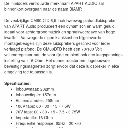
De inmiddels vertrouwde merknaam APART AUDIO zal
binnenkort overgaan naar de naam BIAMP.
De veelzijdige CM60DTD 6,5-inch tweeweg plafondluidspreker
van APART Audio produceert een dynamisch en warm geluid,
ideaal voor achtergrondmuziek en spraakweergave van hoge
kwaliteit. Vanwege de eigen klankkast en bijgeleverde
montagebeugels zijn deze luidsprekers geschikt voor ieder
verlaagd plafond. De CM60DTD heeft een 70/100 Volt
volumeregelaar aan de voorzijde en biedt ook een laagspannings
instelling van 16 Ohm. Het dunne rooster met ingebouwde
bevestigingsmagneten zorgt ervoor dat deze luidspreker in elke
omgeving toe te passen is.
Specificaties:
Inbouwmaat: 232mm
Inbouwdiepte: 157mm
Buitendiameter: 258mm
100V taps: 60 - 30 - 15 - 7.5W
70V taps: 60 - 30 - 15 - 7.5 - 3.75W
Impedantie: 16 Ohm
Frequentie response: 65Hz - 20 kHz