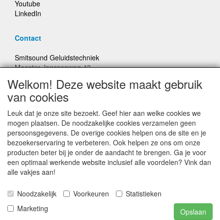
Youtube
LinkedIn
Contact
Smitsound Geluidstechniek
Meester Janssenweg 43
5106 NA Dongen
Welkom! Deze website maakt gebruik
E-mail: info@smitsound.nl
van cookies
Telefoon: +31-(0)6-22256322
Leuk dat je onze site bezoekt. Geef hier aan welke cookies we
Bestellingen binnen Nederland, ongeacht gewicht, verstuurd
mogen plaatsen. De noodzakelijke cookies verzamelen geen
voor € 6,95
persoonsgegevens. De overige cookies helpen ons de site en je
bezoekerservaring te verbeteren. Ook helpen ze ons om onze
producten beter bij je onder de aandacht te brengen. Ga je voor
Prijzen inclusief 21% BTW, tenzij anders vermeldt
een optimaal werkende website inclusief alle voordelen? Vink dan
alle vakjes aan!
Prijswijzigingen en typefouten voorbehouden
Noodzakelijk
Voorkeuren
Statistieken
© Smitsound Geluidstechniek 2024, alle rechten
Marketing
Opslaan
voorbehouden