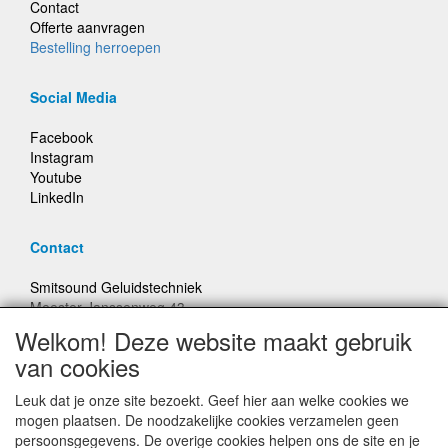
Contact
Offerte aanvragen
Bestelling herroepen
Social Media
Facebook
Instagram
Youtube
LinkedIn
Contact
Smitsound Geluidstechniek
Meester Janssenweg 43
5106 NA Dongen
Welkom! Deze website maakt gebruik
E-mail: info@smitsound.nl
van cookies
Telefoon: +31-(0)6-22256322
Leuk dat je onze site bezoekt. Geef hier aan welke cookies we
Bestellingen binnen Nederland, ongeacht gewicht, verstuurd
mogen plaatsen. De noodzakelijke cookies verzamelen geen
voor € 6,95
persoonsgegevens. De overige cookies helpen ons de site en je