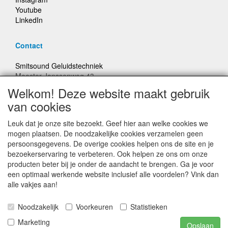
Youtube
LinkedIn
Contact
Smitsound Geluidstechniek
Meester Janssenweg 43
5106 NA Dongen
Welkom! Deze website maakt gebruik
E-mail: info@smitsound.nl
van cookies
Telefoon: +31-(0)6-22256322
Leuk dat je onze site bezoekt. Geef hier aan welke cookies we
Bestellingen binnen Nederland, ongeacht gewicht, verstuurd
mogen plaatsen. De noodzakelijke cookies verzamelen geen
voor € 6,95
persoonsgegevens. De overige cookies helpen ons de site en je
bezoekerservaring te verbeteren. Ook helpen ze ons om onze
producten beter bij je onder de aandacht te brengen. Ga je voor
Prijzen inclusief 21% BTW, tenzij anders vermeldt
een optimaal werkende website inclusief alle voordelen? Vink dan
alle vakjes aan!
Prijswijzigingen en typefouten voorbehouden
Noodzakelijk
Voorkeuren
Statistieken
© Smitsound Geluidstechniek 2024, alle rechten
Marketing
Opslaan