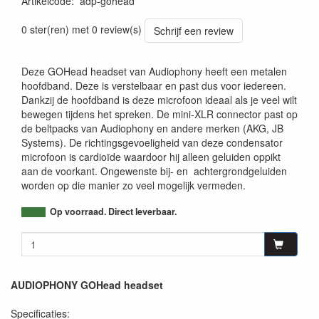
Artikelcode
:
adp-gohead
3662009010809
0 ster(ren) met 0 review(s)
Schrijf een review
Deze GOHead headset van Audiophony heeft een metalen
hoofdband. Deze is verstelbaar en past dus voor iedereen.
Dankzij de hoofdband is deze microfoon ideaal als je veel wilt
bewegen tijdens het spreken. De mini-XLR connector past op
de beltpacks van Audiophony en andere merken (AKG, JB
Systems). De richtingsgevoeligheid van deze condensator
microfoon is cardioïde waardoor hij alleen geluiden oppikt
aan de voorkant. Ongewenste bij- en achtergrondgeluiden
worden op die manier zo veel mogelijk vermeden.
Op voorraad. Direct leverbaar.
AUDIOPHONY GOHead headset
Specificaties: