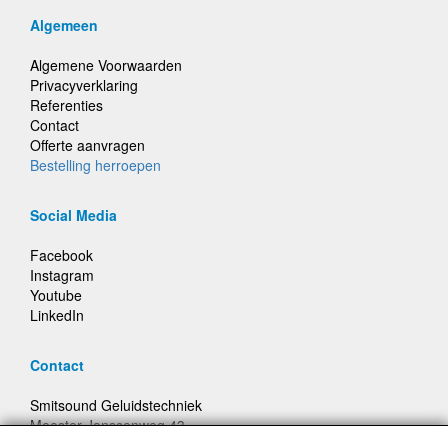
Algemeen
Algemene Voorwaarden
Privacyverklaring
Referenties
Contact
Offerte aanvragen
Bestelling herroepen
Social Media
Facebook
Instagram
Youtube
LinkedIn
Contact
Smitsound Geluidstechniek
Meester Janssenweg 43
5106 NA Dongen