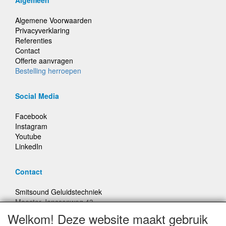
Algemeen
Algemene Voorwaarden
Privacyverklaring
Referenties
Contact
Offerte aanvragen
Bestelling herroepen
Social Media
Facebook
Instagram
Youtube
LinkedIn
Contact
Smitsound Geluidstechniek
Meester Janssenweg 43
5106 NA Dongen
Welkom! Deze website maakt gebruik
E-mail: info@smitsound.nl