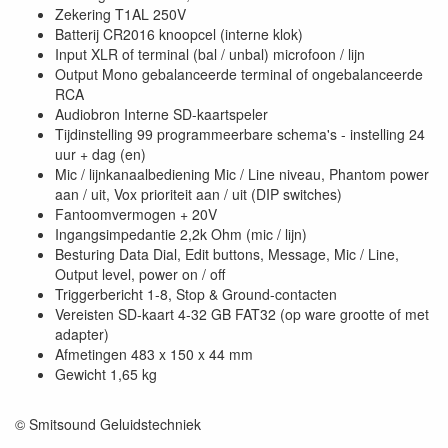
Zekering T1AL 250V
Batterij CR2016 knoopcel (interne klok)
Input XLR of terminal (bal / unbal) microfoon / lijn
Output Mono gebalanceerde terminal of ongebalanceerde
RCA
Audiobron Interne SD-kaartspeler
Tijdinstelling 99 programmeerbare schema's - instelling 24
uur + dag (en)
Mic / lijnkanaalbediening Mic / Line niveau, Phantom power
aan / uit, Vox prioriteit aan / uit (DIP switches)
Fantoomvermogen + 20V
Ingangsimpedantie 2,2k Ohm (mic / lijn)
Besturing Data Dial, Edit buttons, Message, Mic / Line,
Output level, power on / off
Triggerbericht 1-8, Stop & Ground-contacten
Vereisten SD-kaart 4-32 GB FAT32 (op ware grootte of met
adapter)
Afmetingen 483 x 150 x 44 mm
Gewicht 1,65 kg
© Smitsound Geluidstechniek