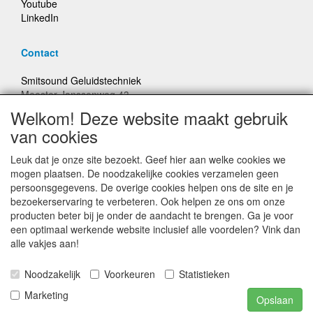
Youtube
LinkedIn
Contact
Smitsound Geluidstechniek
Meester Janssenweg 43
5106 NA Dongen
Welkom! Deze website maakt gebruik
E-mail: info@smitsound.nl
van cookies
Telefoon: +31-(0)6-22256322
Leuk dat je onze site bezoekt. Geef hier aan welke cookies we
Bestellingen binnen Nederland, ongeacht gewicht, verstuurd
mogen plaatsen. De noodzakelijke cookies verzamelen geen
voor € 6,95
persoonsgegevens. De overige cookies helpen ons de site en je
bezoekerservaring te verbeteren. Ook helpen ze ons om onze
producten beter bij je onder de aandacht te brengen. Ga je voor
Prijzen inclusief 21% BTW, tenzij anders vermeldt
een optimaal werkende website inclusief alle voordelen? Vink dan
alle vakjes aan!
Prijswijzigingen en typefouten voorbehouden
Noodzakelijk
Voorkeuren
Statistieken
© Smitsound Geluidstechniek 2024, alle rechten
Marketing
Opslaan
voorbehouden