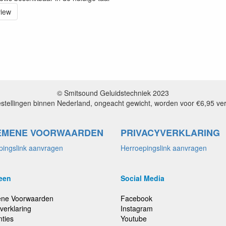
view
© Smitsound Geluidstechniek 2023
estellingen binnen Nederland, ongeacht gewicht, worden voor €6,95 ve
EMENE VOORWAARDEN
PRIVACYVERKLARING
pingslink aanvragen
Herroepingslink aanvragen
een
Social Media
ne Voorwaarden
Facebook
verklaring
Instagram
nties
Youtube