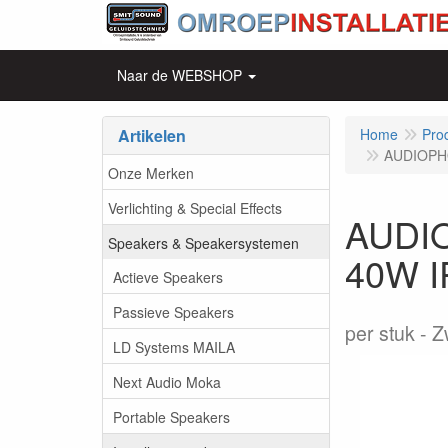
Naar de WEBSHOP
Artikelen
Home
Pro
AUDIOPHO
Onze Merken
Verlichting & Special Effects
AUDIO
Speakers & Speakersystemen
40W I
Actieve Speakers
Passieve Speakers
per stuk
Z
LD Systems MAILA
Next Audio Moka
Portable Speakers