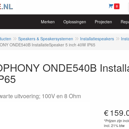
0
Merken
Oplossingen
Projecten
Repa
ducten
Speakers & Speakersystemen
Installatiespeakers
Inst
NY ONDE540B InstallatieSpeaker 5 inch 40W IP65
PHONY ONDE540B Installat
P65
warte uitvoering; 100V en 8 Ohm
€
159.
*Prijzen zijn inc
incl. 21% btw