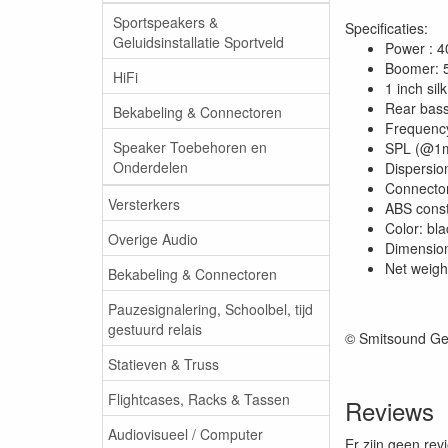
Sportspeakers &
Specificaties:
Geluidsinstallatie Sportveld
Power : 4
Boomer: 5
HiFi
1 inch si
Rear bas
Bekabeling & Connectoren
Frequenc
Speaker Toebehoren en
SPL (@1m
Onderdelen
Dispersio
Connector
Versterkers
ABS const
Color: bla
Overige Audio
Dimensio
Net weigh
Bekabeling & Connectoren
Pauzesignalering, Schoolbel, tijd
gestuurd relais
© Smitsound Ge
Statieven & Truss
Flightcases, Racks & Tassen
Reviews
Audiovisueel / Computer
Er zijn geen rev