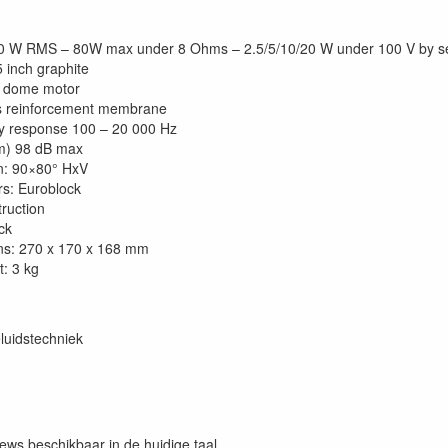
0 W RMS – 80W max under 8 Ohms – 2.5/5/10/20 W under 100 V by se
 inch graphite
lk dome motor
s reinforcement membrane
y response 100 – 20 000 Hz
) 98 dB max
n: 90×80° HxV
s: Euroblock
ruction
ck
ns: 270 x 170 x 168 mm
t: 3 kg
luidstechniek
iews beschikbaar in de huidige taal