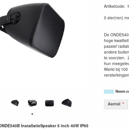
Artikelcode
:
36620090264
0 ster(ren) m
De ONDE540 l
hoge kwalite
passief radiat
andere buitenl
te voorzien. 
hun meegelev
Werkt bij 100
versterkings
Neem co
Aantal
DE540B InstallatieSpeaker 5 inch 40W IP65