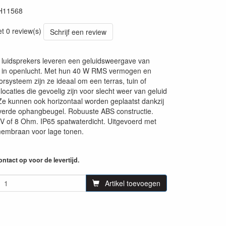
H11568
73
et 0 review(s)
Schrijf een review
uidsprekers leveren een geluidsweergave van
it in openlucht. Met hun 40 W RMS vermogen en
orsysteem zijn ze ideaal om een terras, tuin of
ocaties die gevoelig zijn voor slecht weer van geluid
Ze kunnen ook horizontaal worden geplaatst dankzij
erde ophangbeugel. Robuuste ABS constructie.
 V of 8 Ohm. IP65 spatwaterdicht. Uitgevoerd met
membraan voor lage tonen.
ntact op voor de levertijd.
Artikel toevoegen