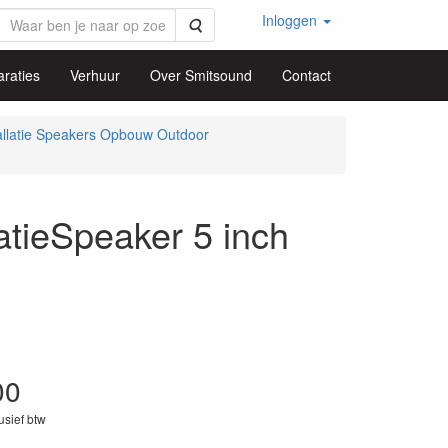
Inloggen
Zoeken
raties
Verhuur
Over Smitsound
Contact
allatie Speakers Opbouw Outdoor
ieSpeaker 5 inch
00
lusief btw