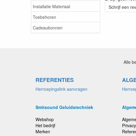
Installatie Materiaal
Schrijf een re
Toebehoren
Cadeaubonnen
Alle b
REFERENTIES
ALG
Herroepingslink aanvragen
Herroe
Smitsound Geluidstechniek
Algem
Webshop
Algeme
Het bedrijf
Privacy
Merken
Refere