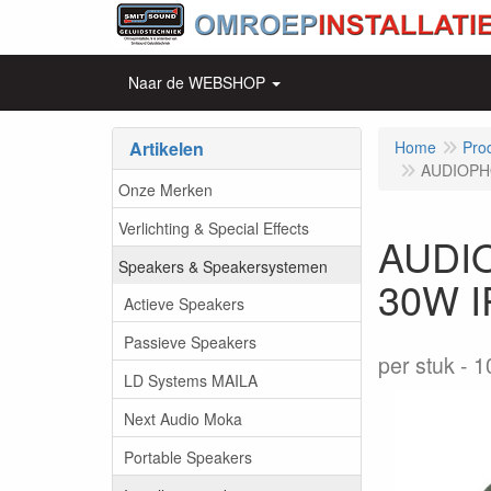
Naar de WEBSHOP
Artikelen
Home
Pro
AUDIOPHO
Onze Merken
Verlichting & Special Effects
AUDIO
Speakers & Speakersystemen
30W I
Actieve Speakers
Passieve Speakers
per stuk
1
LD Systems MAILA
Next Audio Moka
Portable Speakers