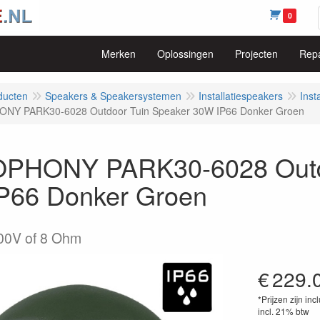
0
Merken
Oplossingen
Projecten
Repa
ducten
Speakers & Speakersystemen
Installatiespeakers
Inst
NY PARK30-6028 Outdoor Tuin Speaker 30W IP66 Donker Groen
PHONY PARK30-6028 Outdo
P66 Donker Groen
00V of 8 Ohm
€
229.
*Prijzen zijn inc
incl. 21% btw