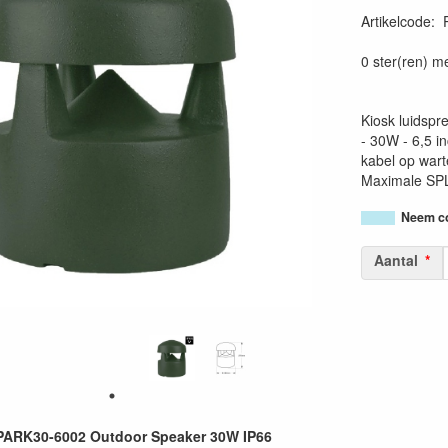
Artikelcode
:
36620090283
0 ster(ren) m
Kiosk luidspr
- 30W - 6,5 i
kabel op wart
Maximale SPL
Neem co
Aantal
ARK30-6002 Outdoor Speaker 30W IP66