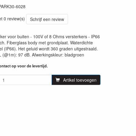
PARK30-6028
23
et 0 review(s)
Schrijf een review
eker voor buiten - 100V of 8 Ohms versterkers - IP66
nch. Fiberglass body met grondplaat. Waterdichte
el (IP66). Het geluid wordt 360 graden uitgestraald.
 (@1m): 97 dB. Afwerkingskleur: bladgroen
ntact op voor de levertijd.
Artikel toevoegen