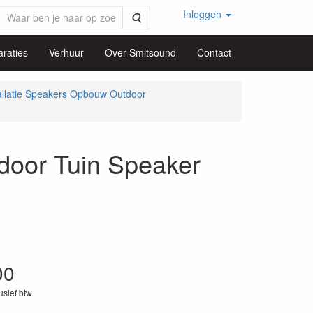
Inloggen
Zoeken
raties
Verhuur
Over Smitsound
Contact
allatie Speakers Opbouw Outdoor
or Tuin Speaker
00
lusief btw