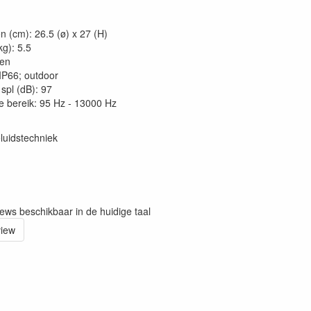
n (cm): 26.5 (ø) x 27 (H)
kg): 5.5
oen
 IP66; outdoor
spl (dB): 97
e bereik: 95 Hz - 13000 Hz
luidstechniek
iews beschikbaar in de huidige taal
view