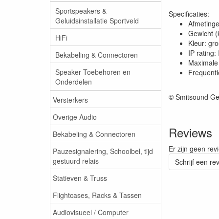
Sportspeakers &
Specificaties:
Geluidsinstallatie Sportveld
Afmetinge
Gewicht (
HiFi
Kleur: gr
IP rating:
Bekabeling & Connectoren
Maximale 
Speaker Toebehoren en
Frequenti
Onderdelen
© Smitsound Ge
Versterkers
Overige Audio
Reviews
Bekabeling & Connectoren
Er zijn geen rev
Pauzesignalering, Schoolbel, tijd
gestuurd relais
Schrijf een re
Statieven & Truss
Flightcases, Racks & Tassen
Audiovisueel / Computer