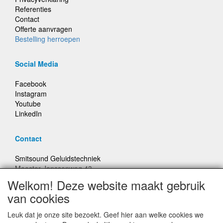
Referenties
Contact
Offerte aanvragen
Bestelling herroepen
Social Media
Facebook
Instagram
Youtube
LinkedIn
Contact
Smitsound Geluidstechniek
Meester Janssenweg 43
5106 NA Dongen
Welkom! Deze website maakt gebruik
E-mail: info@smitsound.nl
van cookies
Telefoon: +31-(0)6-22256322
Leuk dat je onze site bezoekt. Geef hier aan welke cookies we
Bestellingen binnen Nederland, ongeacht gewicht, verstuurd