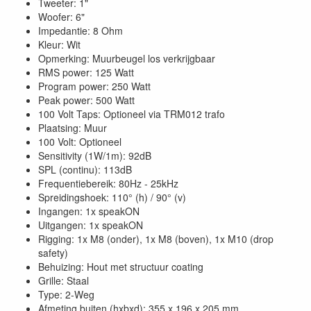
Tweeter: 1"
Woofer: 6"
Impedantie: 8 Ohm
Kleur: Wit
Opmerking: Muurbeugel los verkrijgbaar
RMS power: 125 Watt
Program power: 250 Watt
Peak power: 500 Watt
100 Volt Taps: Optioneel via TRM012 trafo
Plaatsing: Muur
100 Volt: Optioneel
Sensitivity (1W/1m): 92dB
SPL (continu): 113dB
Frequentiebereik: 80Hz - 25kHz
Spreidingshoek: 110° (h) / 90° (v)
Ingangen: 1x speakON
Uitgangen: 1x speakON
Rigging: 1x M8 (onder), 1x M8 (boven), 1x M10 (drop
safety)
Behuizing: Hout met structuur coating
Grille: Staal
Type: 2-Weg
Afmeting buiten (hxbxd): 355 x 196 x 205 mm