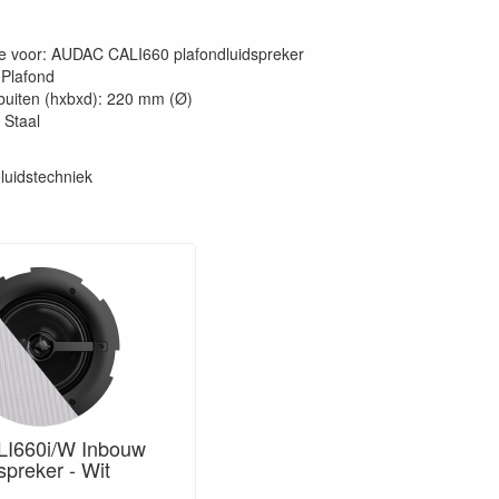
e voor: AUDAC CALI660 plafondluidspreker
Plafond
buiten (hxbxd): 220 mm (Ø)
 Staal
luidstechniek
I660i/W Inbouw
spreker - Wit