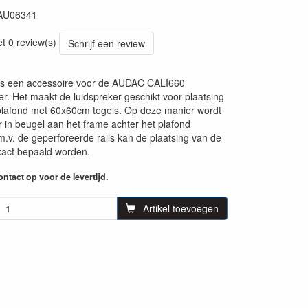
AU06341
27
et 0 review(s)
Schrijf een review
s een accessoire voor de AUDAC CALI660
r. Het maakt de luidspreker geschikt voor plaatsing
lafond met 60x60cm tegels. Op deze manier wordt
r in beugel aan het frame achter het plafond
m.v. de geperforeerde rails kan de plaatsing van de
xact bepaald worden.
ntact op voor de levertijd.
Artikel toevoegen