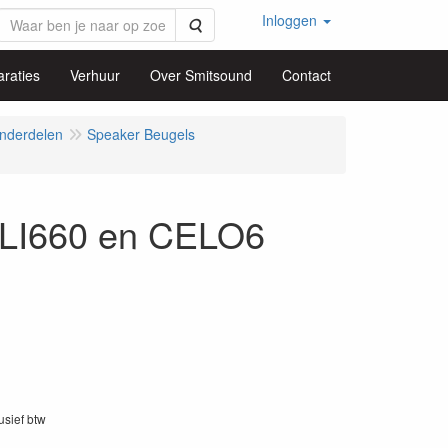
Inloggen
Zoeken
raties
Verhuur
Over Smitsound
Contact
nderdelen
Speaker Beugels
LI660 en CELO6
1
lusief btw