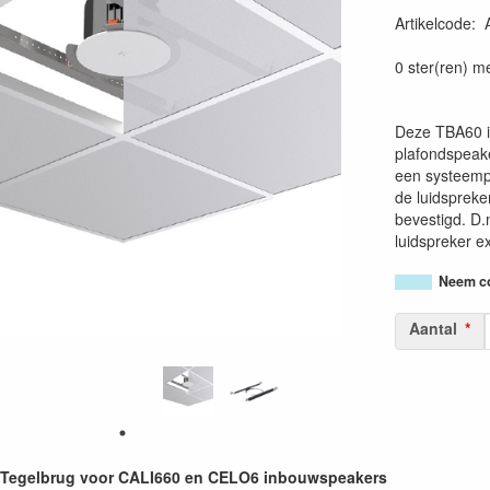
Artikelcode
:
54147950442
0 ster(ren) m
Deze TBA60 i
plafondspeake
een systeemp
de luidspreke
bevestigd. D.
luidspreker e
Neem co
Aantal
egelbrug voor CALI660 en CELO6 inbouwspeakers