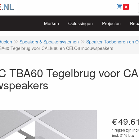
0
Merken
Oplossingen
Projecten
Repa
ducten
Speakers & Speakersystemen
Speaker Toebehoren en O
A60 Tegelbrug voor CALI660 en CELO6 inbouwspeakers
 TBA60 Tegelbrug voor CA
wspeakers
€
49.6
*Prijzen zijn inc
incl. 21% btw