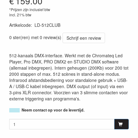
€
159.00
*Prijzen zijn inclusief btw
incl. 21% btw
Artikelcode
:
LD-512CLUB
5420025650403
0 ster(ren) met 0 review(s)
Schrijf een review
512-kanaals DMX-interface. Werkt met de Chromateq Led
Player, Pro DMX, PRO DMX2 en STUDIO DMX software
(allemaal inbegrepen). Intern geheugen (200Kb) voor 200 tot
2000 stappen of max. 512 scènes in stand-alone modus.
Infrarood afstandsbediening voor standalone gebruik + USB-
A / USB-C kabel inbegrepen. DMX output (of input) via een
3-pins XLR connector. Voorzien van 3 slimme contacten voor
externe triggering van programma's.
Neem contact op voor de levertijd.