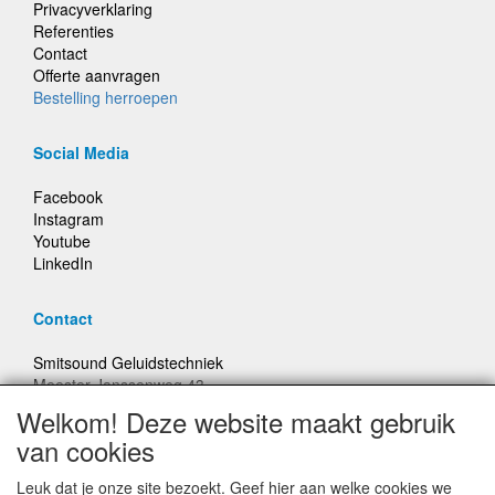
Privacyverklaring
Referenties
Contact
Offerte aanvragen
Bestelling herroepen
Social Media
Facebook
Instagram
Youtube
LinkedIn
Contact
Smitsound Geluidstechniek
Meester Janssenweg 43
5106 NA Dongen
Welkom! Deze website maakt gebruik
E-mail: info@smitsound.nl
van cookies
Telefoon: +31-(0)6-22256322
Leuk dat je onze site bezoekt. Geef hier aan welke cookies we