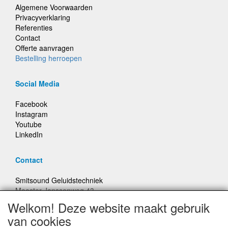
Algemene Voorwaarden
Privacyverklaring
Referenties
Contact
Offerte aanvragen
Bestelling herroepen
Social Media
Facebook
Instagram
Youtube
LinkedIn
Contact
Smitsound Geluidstechniek
Meester Janssenweg 43
5106 NA Dongen
Welkom! Deze website maakt gebruik
E-mail: info@smitsound.nl
van cookies
Telefoon: +31-(0)6-22256322