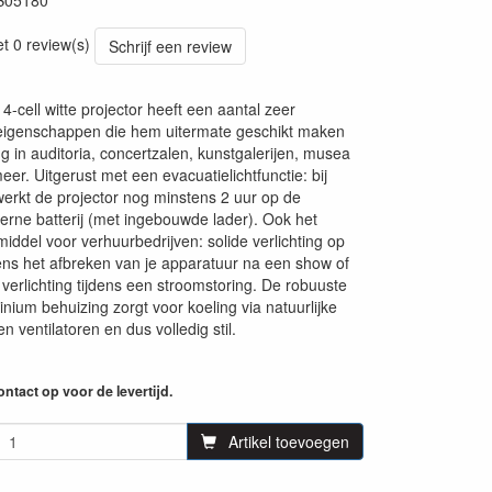
B05180
06
et 0 review(s)
Schrijf een review
e 4-cell witte projector heeft een aantal zeer
 eigenschappen die hem uitermate geschikt maken
ng in auditoria, concertzalen, kunstgalerijen, musea
er. Uitgerust met een evacuatielichtfunctie: bij
werkt de projector nog minstens 2 uur op de
nterne batterij (met ingebouwde lader). Ook het
middel voor verhuurbedrijven: solide verlichting op
jdens het afbreken van je apparatuur na een show of
verlichting tijdens een stroomstoring. De robuuste
nium behuizing zorgt voor koeling via natuurlijke
n ventilatoren en dus volledig stil.
ntact op voor de levertijd.
Artikel toevoegen