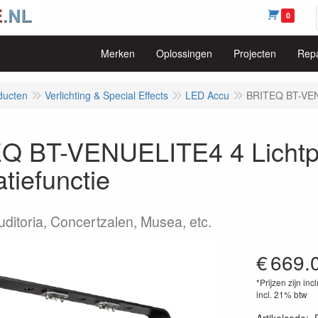
0
Merken
Oplossingen
Projecten
Repa
ducten
Verlichting & Special Effects
LED Accu
BRITEQ BT-VENU
Q BT-VENUELITE4 4 Lichtpr
tiefunctie
uditoria, Concertzalen, Musea, etc.
€
669.
*Prijzen zijn inc
incl. 21% btw