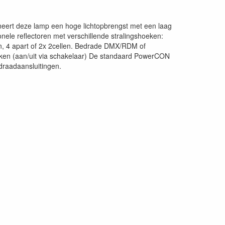
neert deze lamp een hoge lichtopbrengst met een laag
ele reflectoren met verschillende stralingshoeken:
en, 4 apart of 2x 2cellen. Bedrade DMX/RDM of
ken (aan/uit via schakelaar) De standaard PowerCON
draadaansluitingen.