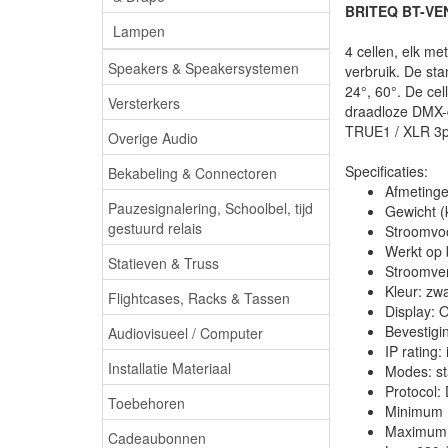
BRITEQ BT-VENU
Lampen
4 cellen, elk m
Speakers & Speakersystemen
verbruik. De st
24°, 60°. De ce
Versterkers
draadloze DMX-d
TRUE1 / XLR 3pi
Overige Audio
Specificaties:
Bekabeling & Connectoren
Afmetinge
Pauzesignalering, Schoolbel, tijd
Gewicht (
gestuurd relais
Stroomvoo
Werkt op b
Statieven & Truss
Stroomver
Kleur: zwa
Flightcases, Racks & Tassen
Display:
Bevestig
Audiovisueel / Computer
IP rating:
Installatie Materiaal
Modes: st
Protocol
Toebehoren
Minimum 
Maximum 
Cadeaubonnen