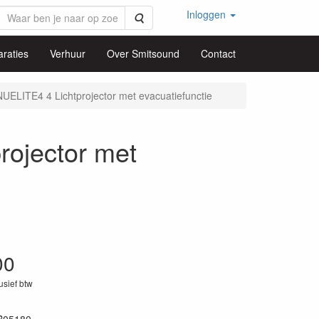
Inloggen
Zoeken
raties
Verhuur
Over Smitsound
Contact
ELITE4 4 Lichtprojector met evacuatiefunctie
ojector met
00
lusief btw