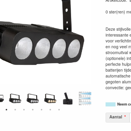
Artikelcode
:
54200256518
0 ster(ren) m
Deze stijlvoll
interessante
voor verlichti
en nog veel me
stroomuitval 
(optionele) i
perfecte hulp
batterijen ti
automatische 
gegoten alumi
convectie: gee
Neem co
Aantal