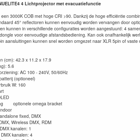
ELITE4 4 Lichtprojector met evacuatiefunctie
et een 3000K COB met hoge CRI >90. Dankzij de hoge efficiëntie combi
andaard 45° reflectoren kunnen eenvoudig worden vervangen door option
llen kunnen in verschillende configuraties worden aangestuurd: 4 sam
ongle voor eenvoudige afstandsbediening. Kan ook onafhankelijk wer
n aansluitingen kunnen snel worden omgezet naar XLR 5pin of vaste 
n (cm): 42.3 x 11.2 x 17.9
kg): 5.6
rziening: AC 100 - 240V, 50/60Hz
atterij (optioneel)
bruik W: 160
rt
 OLED
ing optionele omega bracket
 indoor
andalone fixed, DMX
: DMX, Wireless DMX, RDM
DMX kanalen: 1
DMX kanalen: 4