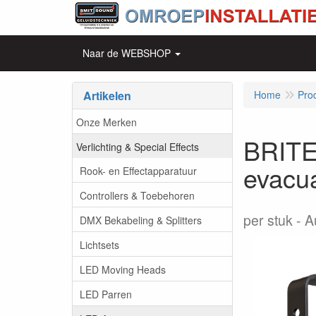
Naar de WEBSHOP
Artikelen
Home
Pro
Onze Merken
BRITE
Verlichting & Special Effects
evacua
Rook- en Effectapparatuur
Controllers & Toebehoren
per stuk
A
DMX Bekabeling & Splitters
Lichtsets
LED Moving Heads
LED Parren