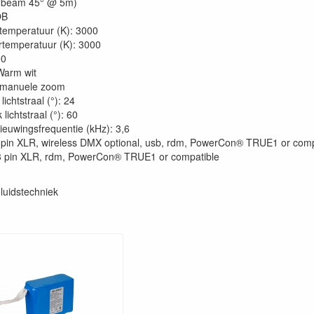
 (beam 45° @ 5m)
OB
rtemperatuur (K): 3000
rtemperatuur (K): 3000
0
Warm wit
: manuele zoom
lichtstraal (°): 24
lichtstraal (°): 60
ieuwingsfrequentie (kHz): 3,6
 pin XLR, wireless DMX optional, usb, rdm, PowerCon® TRUE1 or comp
3 pin XLR, rdm, PowerCon® TRUE1 or compatible
luidstechniek