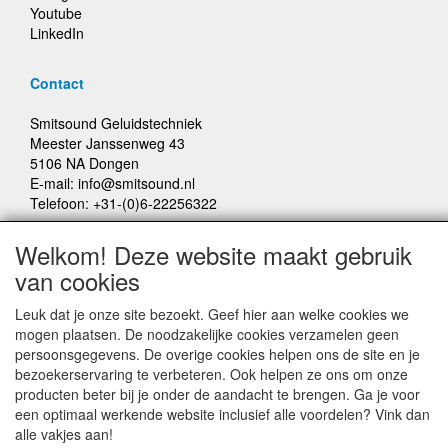
Youtube
LinkedIn
Contact
Smitsound Geluidstechniek
Meester Janssenweg 43
5106 NA Dongen
E-mail: info@smitsound.nl
Telefoon: +31-(0)6-22256322
Welkom! Deze website maakt gebruik
Bestellingen binnen Nederland, ongeacht gewicht, verstuurd
van cookies
voor € 6,95
Leuk dat je onze site bezoekt. Geef hier aan welke cookies we
Prijzen inclusief 21% BTW, tenzij anders vermeldt
mogen plaatsen. De noodzakelijke cookies verzamelen geen
persoonsgegevens. De overige cookies helpen ons de site en je
Prijswijzigingen en typefouten voorbehouden
bezoekerservaring te verbeteren. Ook helpen ze ons om onze
producten beter bij je onder de aandacht te brengen. Ga je voor
een optimaal werkende website inclusief alle voordelen? Vink dan
© Smitsound Geluidstechniek 2024, alle rechten
alle vakjes aan!
voorbehouden