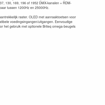
6, 37, 130, 169, 196 of 1952 DMX-kanalen + RDM-
telbaar tussen 1200Hz en 25000Hz.
ntrekkelijk raster. OLED met aanraaktoetsen voor
mpatibele voedingsingangen/uitgangen. Eenvoudige
r het gebruik met optionele Briteq omega-beugels