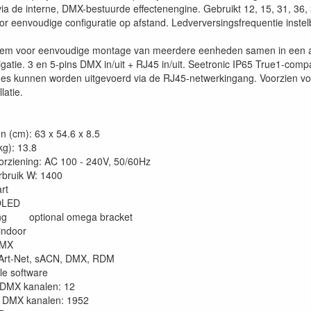
via de interne, DMX-bestuurde effectenengine. Gebruikt 12, 15, 31, 3
 voor eenvoudige configuratie op afstand. Ledverversingsfrequentie ins
eem voor eenvoudige montage van meerdere eenheden samen in een aa
gatie. 3 en 5-pins DMX in/uit + RJ45 in/uit. Seetronic IP65 True1-co
es kunnen worden uitgevoerd via de RJ45-netwerkingang. Voorzien voo
latie.
n (cm): 63 x 54.6 x 8.5
kg): 13.8
rziening: AC 100 - 240V, 50/60Hz
bruik W: 1400
rt
 OLED
ing optional omega bracket
 indoor
DMX
 Art-Net, sACN, DMX, RDM
e software
DMX kanalen: 12
DMX kanalen: 1952