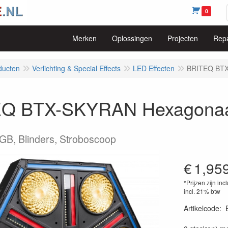
0
Merken
Oplossingen
Projecten
Repa
ducten
Verlichting & Special Effects
LED Effecten
BRITEQ BTX-
Q BTX-SKYRAN Hexagonaal 
GB, Blinders, Stroboscoop
€
1,95
*Prijzen zijn inc
incl. 21% btw
Artikelcode
:
54200256557