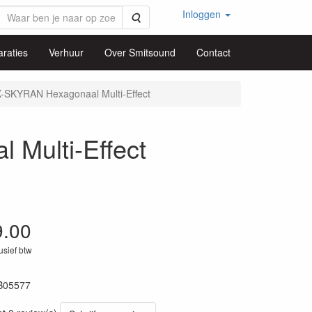
Inloggen
Zoeken
raties
Verhuur
Over Smitsound
Contact
SKYRAN Hexagonaal Multi-Effect
Multi-Effect
9.00
lusief btw
B05577
74