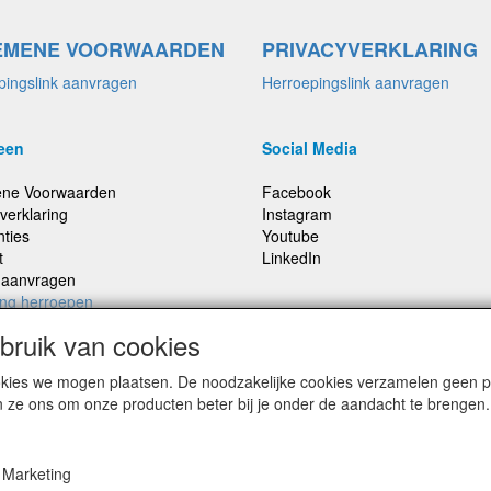
EMENE VOORWAARDEN
PRIVACYVERKLARING
pingslink aanvragen
Herroepingslink aanvragen
een
Social Media
ne Voorwaarden
Facebook
verklaring
Instagram
nties
Youtube
t
LinkedIn
e aanvragen
ing herroepen
ruik van cookies
cookies we mogen plaatsen. De noodzakelijke cookies verzamelen geen
,
Prijzen inclusief 21% BTW, tenzij anders vermeldt
n ze ons om onze producten beter bij je onder de aandacht te brengen.
Marketing
© Smitsound Geluidstechniek 2024, alle rechten voorbehouden