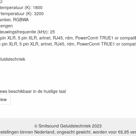
ED
rtemperatuur (K): 1800
rtemperatuur (K): 3200
 Amber, RGBWA
mengen
ieuwingsfrequentie (kHz): 25
 pin XLR, 5 pin XLR, artnet, RJ45, rdm, PowerCon® TRUE1 or compati
3 pin XLR, 5 pin XLR, artnet, RJ45, rdm, PowerCon® TRUE1 or compat
luidstechniek
iews beschikbaar in de huidige taal
view
© Smitsound Geluidstechniek 2023
estellingen binnen Nederland, ongeacht gewicht, worden voor €6,95 ve