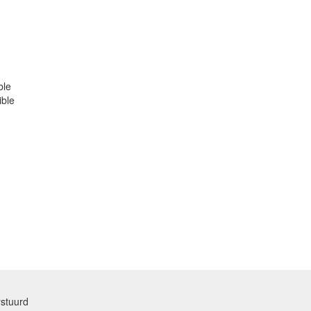
ble
ible
rstuurd