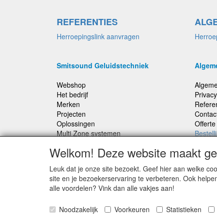
REFERENTIES
ALG
Herroepingslink aanvragen
Herroe
Smitsound Geluidstechniek
Algem
Webshop
Algeme
Het bedrijf
Privacy
Merken
Refere
Projecten
Contac
Oplossingen
Offert
Multi Zone systemen
Bestell
100 Volt systemen
Welkom! Deze website maakt geb
Onderhoud en Reparaties
Leuk dat je onze site bezoekt. Geef hier aan welke 
Bestellingen binnen Nederland, ongeacht gewicht
site en je bezoekerservaring te verbeteren. Ook helpe
verstuurd voor € 6,95
alle voordelen? Vink dan alle vakjes aan!
Noodzakelijk
Voorkeuren
Statistieken