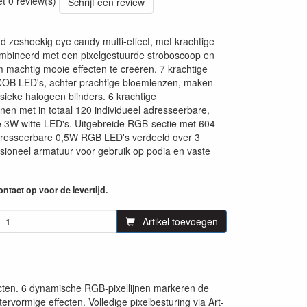
et 0 review(s)
Schrijf een review
 zeshoekig eye candy multi-effect, met krachtige
ombineerd met een pixelgestuurde stroboscoop en
 machtig mooie effecten te creëren. 7 krachtige
 LED's, achter prachtige bloemlenzen, maken
ssieke halogeen blinders. 6 krachtige
jnen met in totaal 120 individueel adresseerbare,
te 3W witte LED's. Uitgebreide RGB-sectie met 604
adresseerbare 0,5W RGB LED's verdeeld over 3
sioneel armatuur voor gebruik op podia en vaste
ntact op voor de levertijd.
Artikel toevoegen
cten. 6 dynamische RGB-pixellijnen markeren de
rvormige effecten. Volledige pixelbesturing via Art-