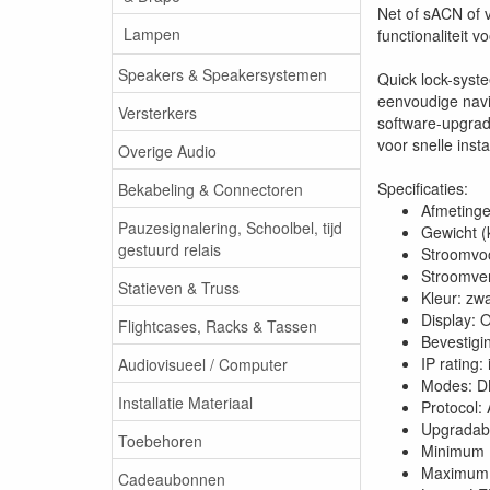
Net of sACN of 
Lampen
functionaliteit
Speakers & Speakersystemen
Quick lock-syst
eenvoudige navi
Versterkers
software-upgrad
voor snelle instal
Overige Audio
Specificaties:
Bekabeling & Connectoren
Afmetinge
Pauzesignalering, Schoolbel, tijd
Gewicht (
gestuurd relais
Stroomvoo
Stroomver
Statieven & Truss
Kleur: zwa
Display:
Flightcases, Racks & Tassen
Bevestig
IP rating:
Audiovisueel / Computer
Modes: 
Installatie Materiaal
Protocol:
Upgradabl
Toebehoren
Minimum 
Maximum 
Cadeaubonnen