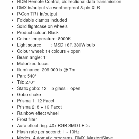
RDM Remote Control, bidirectional data transmission
DMX in/output via weatherproof 3-pin XLR
P-Con TR1 in/output
Foldable clamps included
Solid flightcase on wheels
Product colour: Black
Colour temperature: 8000K
Light source : MSD 18R 380W bulb
Colour wheel: 14 colours + open
Beam angle: 1°
Motorized focus
Illuminance: 209.000 lx @ 7m
Pan: 540°
Tilt: 270°
Static gobo: 12 + 5 glass + open
Gobo shake
Prisma 1: 12 Facet
Prisma 2: 8 + 16 Facet
Rainbow effect wheel
Frost filter
Aura effect ring: 40x RGB SMD LEDs
Flash rate per second: 1 - 10Hz
Modes: Automatic programs, DMX, Master/Slave