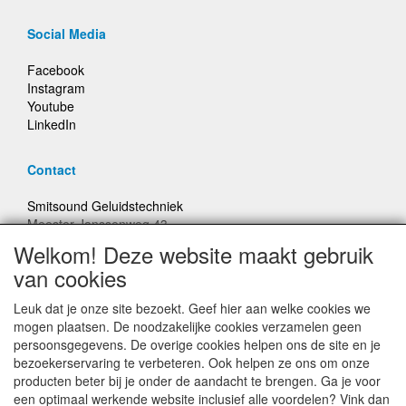
Social Media
Facebook
Instagram
Youtube
LinkedIn
Contact
Smitsound Geluidstechniek
Meester Janssenweg 43
5106 NA Dongen
Welkom! Deze website maakt gebruik
E-mail: info@smitsound.nl
van cookies
Telefoon: +31-(0)6-22256322
Leuk dat je onze site bezoekt. Geef hier aan welke cookies we
Bestellingen binnen Nederland, ongeacht gewicht, verstuurd
mogen plaatsen. De noodzakelijke cookies verzamelen geen
voor € 6,95
persoonsgegevens. De overige cookies helpen ons de site en je
bezoekerservaring te verbeteren. Ook helpen ze ons om onze
producten beter bij je onder de aandacht te brengen. Ga je voor
Prijzen inclusief 21% BTW, tenzij anders vermeldt
een optimaal werkende website inclusief alle voordelen? Vink dan