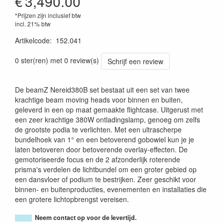
€
3,490.00
*Prijzen zijn inclusief btw
incl. 21% btw
Artikelcode
:
152.041
8715693348057
0 ster(ren) met 0 review(s)
Schrijf een review
De beamZ Nereid380B set bestaat uit een set van twee
krachtige beam moving heads voor binnen en buiten,
geleverd in een op maat gemaakte flightcase. Uitgerust met
een zeer krachtige 380W ontladingslamp, genoeg om zelfs
de grootste podia te verlichten. Met een ultrascherpe
bundelhoek van 1° en een betoverend gobowiel kun je je
laten betoveren door betoverende overlay-effecten. De
gemotoriseerde focus en de 2 afzonderlijk roterende
prisma's verdelen de lichtbundel om een groter gebied op
een dansvloer of podium te bestrijken. Zeer geschikt voor
binnen- en buitenproducties, evenementen en installaties die
een grotere lichtopbrengst vereisen.
Neem contact op voor de levertijd.