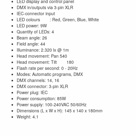
LED display and control panel
DMX in/outputs via 3-pin XLR
IEC-connector input
LED colours : Red, Green, Blue, White
LED power: 9W
Quantity of LEDs: 4
Beam angle: 26
Field angle: 44
Illuminance: 2.320 lx @ 1m
Head movement: Pan 540
Head movement: Tilt 180
Flash rate per second: 0 - 20Hz
Modes: Automatic programs, DMX
DMX channels: 14, 16
DMX connector: 3-pin XLR
Power plug: IEC
Power consumption: 85W
Power supply: 100-240VAC 50/60Hz
Dimensions (L x W x H): 145 x 140 x 180mm
Weight: 4.1