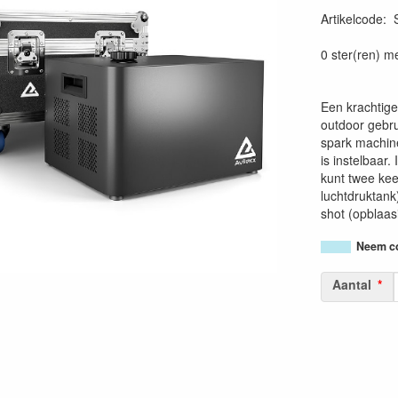
Artikelcode
:
0 ster(ren) m
Een krachtige
outdoor gebru
spark machine
is instelbaar.
kunt twee kee
luchtdruktan
shot (opblaasi
Neem co
Aantal