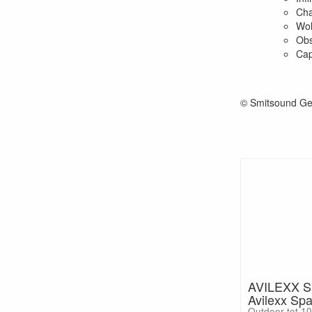
Ch
Wol
Obs
Cap
© Smitsound Ge
AVILEXX Sp
Avilexx Sp
Outdoor tot 1