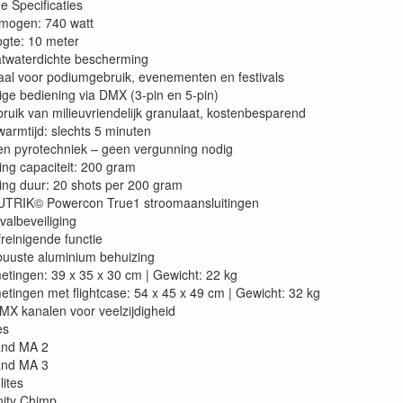
e Specificaties
mogen: 740 watt
gte: 10 meter
twaterdichte bescherming
aal voor podiumgebruik, evenementen en festivals
lige bediening via DMX (3-pin en 5-pin)
ruik van milieuvriendelijk granulaat, kostenbesparend
armtijd: slechts 5 minuten
n pyrotechniek – geen vergunning nodig
ling capaciteit: 200 gram
ling duur: 20 shots per 200 gram
TRIK© Powercon True1 stroomaansluitingen
albeveiliging
freinigende functie
uuste aluminium behuizing
etingen: 39 x 35 x 30 cm | Gewicht: 22 kg
etingen met flightcase: 54 x 45 x 49 cm | Gewicht: 32 kg
MX kanalen voor veelzijdigheid
es
and MA 2
and MA 3
lites
inity Chimp