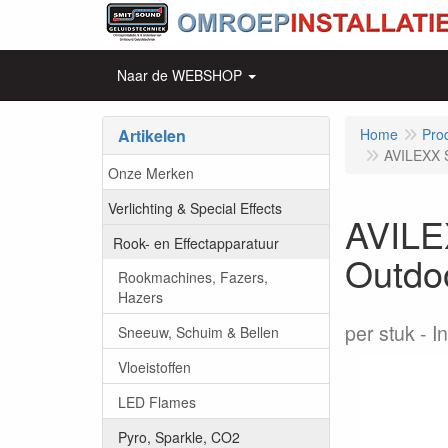
Naar de WEBSHOP
Artikelen
Home
Pro
AVILEXX S
Onze Merken
Verlichting & Special Effects
AVILE
Rook- en Effectapparatuur
Outdo
Rookmachines, Fazers,
Hazers
per stuk
In
Sneeuw, Schuim & Bellen
Vloeistoffen
LED Flames
Pyro, Sparkle, CO2