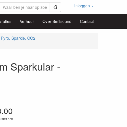
Inloggen
Zoeken
raties
Verhuur
Over Smitsound
Contact
Pyro, Sparkle, CO2
 Sparkular -
8.00
lusief btw