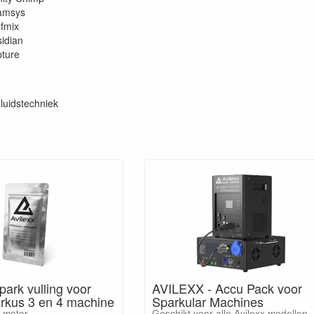
amsys
fmix
idian
ture
luidstechniek
ark vulling voor
AVILEXX - Accu Pack voor
arkus 3 en 4 machine
Sparkular Machines
0 meter
Geschikt voor alle Avilexx modellen