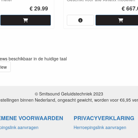
€ 29.99
€ 667.
iews beschikbaar in de huidige taal
view
© Smitsound Geluidstechniek 2023
estellingen binnen Nederland, ongeacht gewicht, worden voor €6,95 ve
EMENE VOORWAARDEN
PRIVACYVERKLARING
pingslink aanvragen
Herroepingslink aanvragen