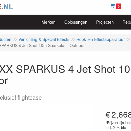
0
Merken
Oplossingen
Projecten
Repa
ducten
Verlichting & Special Effects
Rook- en Effectapparatuur
PARKUS 4 Jet Shot 10m Sparkular - Outdoor
XX SPARKUS 4 Jet Shot 10m
or
clusief flightcase
€
2,66
*Prijzen zijn inc
incl. 21% btw