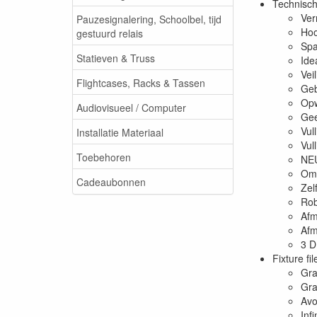
Technisch
Ver
Pauzesignalering, Schoolbel, tijd
Hoo
gestuurd relais
Spa
Statieven & Truss
Ide
Vei
Flightcases, Racks & Tassen
Geb
Opw
Audiovisueel / Computer
Gee
Vul
Installatie Materiaal
Vul
Toebehoren
NEU
Omv
Cadeaubonnen
Zel
Rob
Afm
Afm
3 D
Fixture fil
Gr
Gr
Avo
Inf