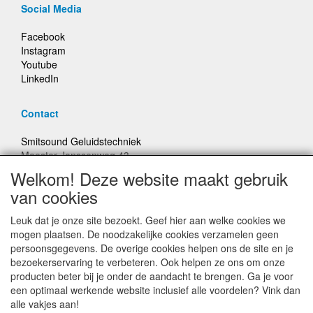
Social Media
Facebook
Instagram
Youtube
LinkedIn
Contact
Smitsound Geluidstechniek
Meester Janssenweg 43
5106 NA Dongen
Welkom! Deze website maakt gebruik
E-mail: info@smitsound.nl
van cookies
Telefoon: +31-(0)6-22256322
Leuk dat je onze site bezoekt. Geef hier aan welke cookies we
Bestellingen binnen Nederland, ongeacht gewicht, verstuurd
mogen plaatsen. De noodzakelijke cookies verzamelen geen
voor € 6,95
persoonsgegevens. De overige cookies helpen ons de site en je
bezoekerservaring te verbeteren. Ook helpen ze ons om onze
producten beter bij je onder de aandacht te brengen. Ga je voor
Prijzen inclusief 21% BTW, tenzij anders vermeldt
een optimaal werkende website inclusief alle voordelen? Vink dan
alle vakjes aan!