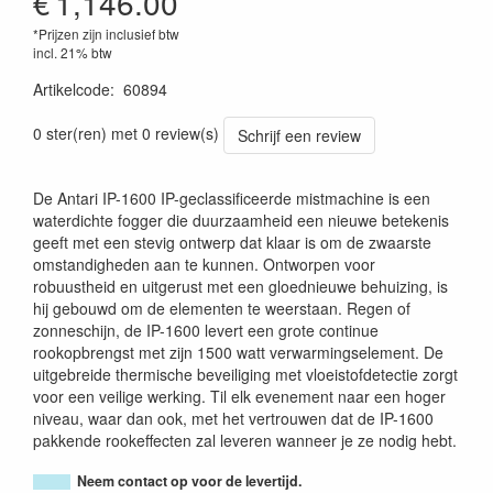
€
1,146.00
*Prijzen zijn inclusief btw
incl. 21% btw
Artikelcode
:
60894
8717748578365
0 ster(ren) met 0 review(s)
Schrijf een review
De Antari IP-1600 IP-geclassificeerde mistmachine is een
waterdichte fogger die duurzaamheid een nieuwe betekenis
geeft met een stevig ontwerp dat klaar is om de zwaarste
omstandigheden aan te kunnen. Ontworpen voor
robuustheid en uitgerust met een gloednieuwe behuizing, is
hij gebouwd om de elementen te weerstaan. Regen of
zonneschijn, de IP-1600 levert een grote continue
rookopbrengst met zijn 1500 watt verwarmingselement. De
uitgebreide thermische beveiliging met vloeistofdetectie zorgt
voor een veilige werking. Til elk evenement naar een hoger
niveau, waar dan ook, met het vertrouwen dat de IP-1600
pakkende rookeffecten zal leveren wanneer je ze nodig hebt.
Neem contact op voor de levertijd.