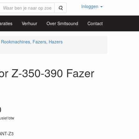
Inloggen
Zoeken
raties
Verhuur
Over Smitsound
Contact
Rookmachines, Fazers, Hazers
or Z-350-390 Fazer
0
lusief btw
ANT-Z3