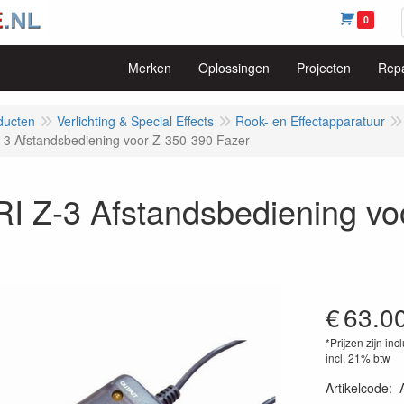
0
Merken
Oplossingen
Projecten
Repa
ducten
Verlichting & Special Effects
Rook- en Effectapparatuur
3 Afstandsbediening voor Z-350-390 Fazer
I Z-3 Afstandsbediening vo
€
63.0
*Prijzen zijn inc
incl. 21% btw
Artikelcode
: