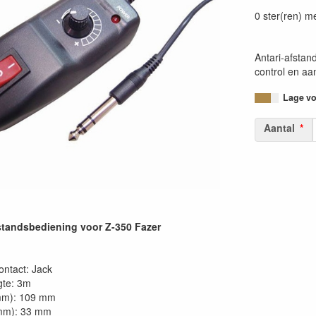
87177483283
0 ster(ren) m
Antari-afstan
control en aan
Lage voo
Aantal
tandsbediening voor Z-350 Fazer
ntact: Jack
gte: 3m
mm): 109 mm
mm): 33 mm