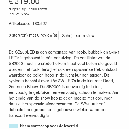
€
319.00
*Prijzen zijn inclusief btw
incl. 21% btw
Artikelcode
:
160.527
8715693289404
0 ster(ren) met 0 review(s)
Schrijf een review
De SB200LED is een combinatie van rook-, bubbel- en 3-in-1
LED's ingebouwd in één behuizing. De ventilator van de
SB2000-machine creëert elke minuut veel bellen die gevuld
worden met rook, terwijl er ook een opwaartse trek ontstaat
waardoor de bellen hoog in de lucht kunnen stijgen. Dit
systeem beschikt over 18x 3W LED's in de kleuren: Rood,
Groen en Blauw. De SB2000 is eenvoudig te laden,
eenvoudig te gebruiken en eenvoudig schoon te maken. Aan
het einde van de show heb je geen moeite met opruimen
dankzij het speciale afvoersysteem. De SB2000 heeft
dubbele handgrepen en ingebouwde wielen waardoor
transport eenvoudig is.
Neem contact op voor de levertijd.