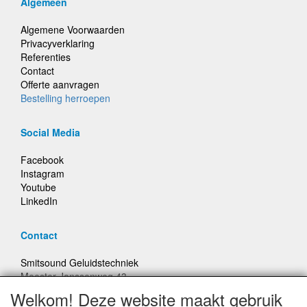
Algemeen
Algemene Voorwaarden
Privacyverklaring
Referenties
Contact
Offerte aanvragen
Bestelling herroepen
Social Media
Facebook
Instagram
Youtube
LinkedIn
Contact
Smitsound Geluidstechniek
Meester Janssenweg 43
5106 NA Dongen
Welkom! Deze website maakt gebruik
E-mail: info@smitsound.nl